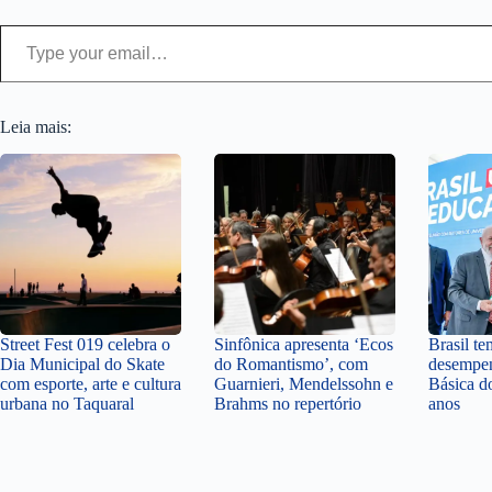
Type your email…
Leia mais:
Street Fest 019 celebra o
Sinfônica apresenta ‘Ecos
Brasil t
Dia Municipal do Skate
do Romantismo’, com
desempe
com esporte, arte e cultura
Guarnieri, Mendelssohn e
Básica d
urbana no Taquaral
Brahms no repertório
anos