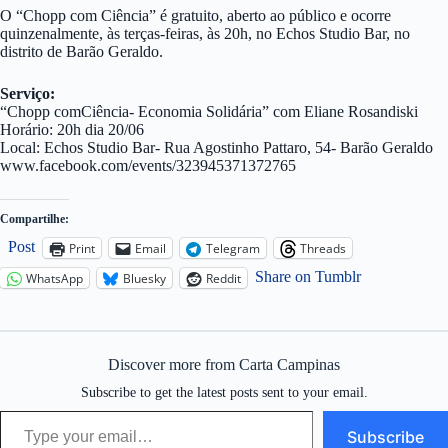
O “Chopp com Ciência” é gratuito, aberto ao público e ocorre
quinzenalmente, às terças-feiras, às 20h, no Echos Studio Bar, no
distrito de Barão Geraldo.
Serviço:
“Chopp comCiência- Economia Solidária” com Eliane Rosandiski
Horário: 20h dia 20/06
Local: Echos Studio Bar- Rua Agostinho Pattaro, 54- Barão Geraldo
www.facebook.com/events/323945371372765
Compartilhe:
Post
Print
Email
Telegram
Threads
Share on Tumblr
WhatsApp
Bluesky
Reddit
Discover more from Carta Campinas
Subscribe to get the latest posts sent to your email.
Type your email…
Subscribe