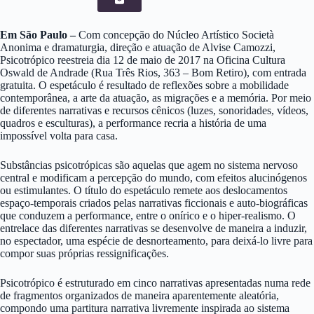
Em São Paulo –
Com concepção do Núcleo Artístico Società
Anonima e dramaturgia, direção e atuação de Alvise Camozzi,
Psicotrópico reestreia dia 12 de maio de 2017 na Oficina Cultura
Oswald de Andrade (Rua Três Rios, 363 – Bom Retiro), com entrada
gratuita. O espetáculo é resultado de reflexões sobre a mobilidade
contemporânea, a arte da atuação, as migrações e a memória. Por meio
de diferentes narrativas e recursos cênicos (luzes, sonoridades, vídeos,
quadros e esculturas), a performance recria a história de uma
impossível volta para casa.
Substâncias psicotrópicas são aquelas que agem no sistema nervoso
central e modificam a percepção do mundo, com efeitos alucinógenos
ou estimulantes. O título do espetáculo remete aos deslocamentos
espaço-temporais criados pelas narrativas ficcionais e auto-biográficas
que conduzem a performance, entre o onírico e o hiper-realismo. O
entrelace das diferentes narrativas se desenvolve de maneira a induzir,
no espectador, uma espécie de desnorteamento, para deixá-lo livre para
compor suas próprias ressignificações.
Psicotrópico é estruturado em cinco narrativas apresentadas numa rede
de fragmentos organizados de maneira aparentemente aleatória,
compondo uma partitura narrativa livremente inspirada ao sistema