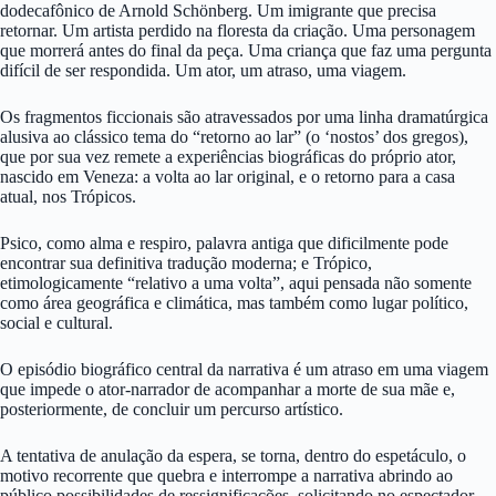
dodecafônico de Arnold Schönberg. Um imigrante que precisa
retornar. Um artista perdido na floresta da criação. Uma personagem
que morrerá antes do final da peça. Uma criança que faz uma pergunta
difícil de ser respondida. Um ator, um atraso, uma viagem.
Os fragmentos ficcionais são atravessados por uma linha dramatúrgica
alusiva ao clássico tema do “retorno ao lar” (o ‘nostos’ dos gregos),
que por sua vez remete a experiências biográficas do próprio ator,
nascido em Veneza: a volta ao lar original, e o retorno para a casa
atual, nos Trópicos.
Psico, como alma e respiro, palavra antiga que dificilmente pode
encontrar sua definitiva tradução moderna; e Trópico,
etimologicamente “relativo a uma volta”, aqui pensada não somente
como área geográfica e climática, mas também como lugar político,
social e cultural.
O episódio biográfico central da narrativa é um atraso em uma viagem
que impede o ator-narrador de acompanhar a morte de sua mãe e,
posteriormente, de concluir um percurso artístico.
A tentativa de anulação da espera, se torna, dentro do espetáculo, o
motivo recorrente que quebra e interrompe a narrativa abrindo ao
público possibilidades de ressignificações, solicitando no espectador