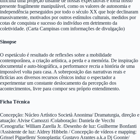
dificulta uma projeção distante de nossas expectativas e torna nosso
presente fragilmente manipulável, como os valores de autonomia e
independência perseguidos por todo o século XX que hoje declinaram
massivamente, motivados por outros estímulos culturais, medidos por
cotas de conquista e sucesso do indivíduo em detrimento da
coletividade. (Carta Campinas com informações de divulgação)
Sinopse
O espetáculo é resultado de reflexões sobre a mobilidade
contemporânea, a criação artística, a perda e a memória. De inspiração
documental e auto-biográfica, a performance recria a história de uma
impossível volta para casa. A sobreposição das narrativas reais e
fictícias aos diversos recursos cênicos induz o espectador a
experimentar um constante deslocamento da percepção dos
acontecimentos, livre para compor seu próprio entendimento.
Ficha Técnica
Concepção: Núcleo Artístico Società Anonima/ Dramaturgia, direção e
atuação: Alvise Camozzi /Colaboração: Daniela de Vecchi
/Cenografia: William Zarella Jr. /Desenho de luz: Guilherme Bonfanti
/Assistente de luz: Aldrey Hibbeln / Concepção de vídeos e mapping:
Grissel Piguellem/ Sonoplastia: Gustavo Arantes a.k.a Dj Goonie/