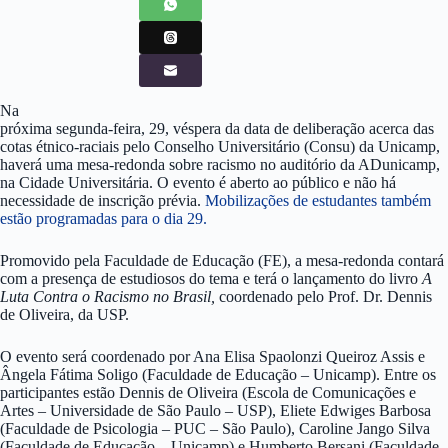
Na
próxima segunda-feira, 29, véspera da data de deliberação acerca das
cotas étnico-raciais pelo Conselho Universitário (Consu) da Unicamp,
haverá uma mesa-redonda sobre racismo no auditório da ADunicamp,
na Cidade Universitária. O evento é aberto ao público e não há
necessidade de inscrição prévia.
Mobilizações de estudantes também
estão programadas para o dia 29.
Promovido pela Faculdade de Educação (FE), a mesa-redonda contará
com a presença de estudiosos do tema e terá o lançamento do livro
A
Luta Contra o Racismo no Brasil,
coordenado pelo Prof. Dr. Dennis
de Oliveira, da USP.
O evento será coordenado por Ana Elisa Spaolonzi Queiroz Assis e
Ângela Fátima Soligo (Faculdade de Educação – Unicamp). Entre os
participantes estão Dennis de Oliveira (Escola de Comunicações e
Artes – Universidade de São Paulo – USP), Eliete Edwiges Barbosa
(Faculdade de Psicologia – PUC – São Paulo), Caroline Jango Silva
(Faculdade de Educação – Unicamp) e Humberto Bersani (Faculdade