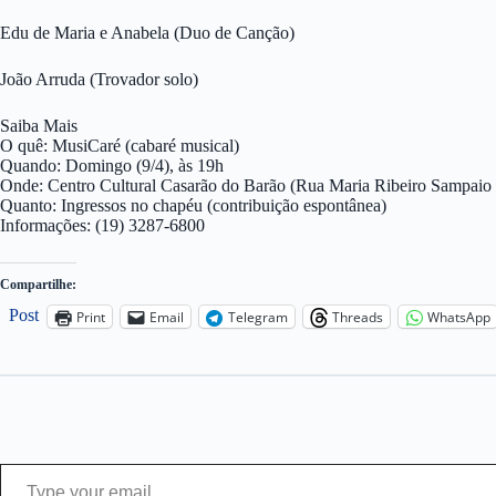
Edu de Maria e Anabela (Duo de Canção)
João Arruda (Trovador solo)
Saiba Mais
O quê: MusiCaré (cabaré musical)
Quando: Domingo (9/4), às 19h
Onde: Centro Cultural Casarão do Barão (Rua Maria Ribeiro Sampaio 
Quanto: Ingressos no chapéu (contribuição espontânea)
Informações: (19) 3287-6800
Compartilhe:
Post
Print
Email
Telegram
Threads
WhatsApp
Type your email…