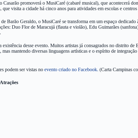
vo Casarão promoverá o MusiCaré (cabaré musical), que acontecerá domin
que visita a cidade há cinco anos para atividades em escolas e centros 
de Barão Geraldo, o MusiCaré se transforma em um espaço dedicado à d
trações: Duo Flor de Maracujá (flauta e violão), Edu Guimarães (sanfon
.
l a existência desse evento. Muitos artistas já consagrados no distrito 
 mas mantendo diversas linguagens artísticas e o espírito de integração 
es podem ser vistas no
evento criado no Facebook.
(Carta Campinas co
Atrações