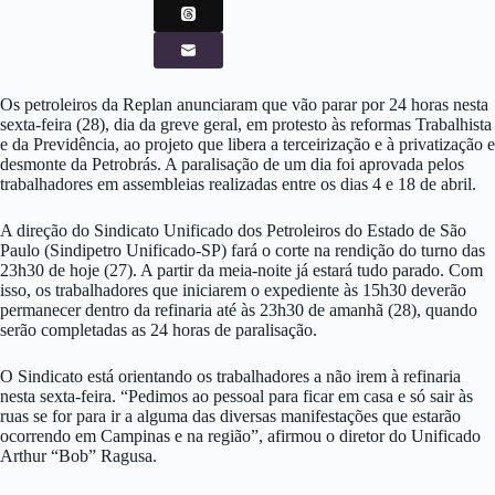
Os petroleiros da Replan anunciaram que vão parar por 24 horas nesta
sexta-feira (28), dia da greve geral, em protesto às reformas Trabalhista
e da Previdência, ao projeto que libera a terceirização e à privatização e
desmonte da Petrobrás. A paralisação de um dia foi aprovada pelos
trabalhadores em assembleias realizadas entre os dias 4 e 18 de abril.
A direção do Sindicato Unificado dos Petroleiros do Estado de São
Paulo (Sindipetro Unificado-SP) fará o corte na rendição do turno das
23h30 de hoje (27). A partir da meia-noite já estará tudo parado. Com
isso, os trabalhadores que iniciarem o expediente às 15h30 deverão
permanecer dentro da refinaria até às 23h30 de amanhã (28), quando
serão completadas as 24 horas de paralisação.
O Sindicato está orientando os trabalhadores a não irem à refinaria
nesta sexta-feira. “Pedimos ao pessoal para ficar em casa e só sair às
ruas se for para ir a alguma das diversas manifestações que estarão
ocorrendo em Campinas e na região”, afirmou o diretor do Unificado
Arthur “Bob” Ragusa.