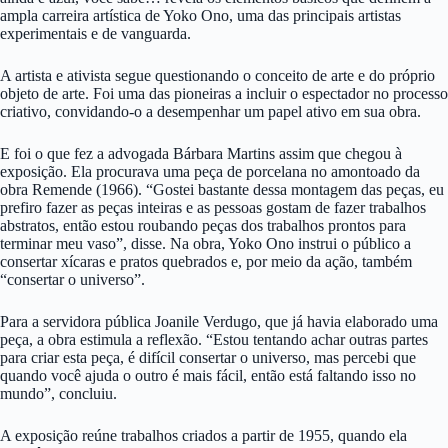
ampla carreira artística de Yoko Ono, uma das principais artistas
experimentais e de vanguarda.
A artista e ativista segue questionando o conceito de arte e do próprio
objeto de arte. Foi uma das pioneiras a incluir o espectador no processo
criativo, convidando-o a desempenhar um papel ativo em sua obra.
E foi o que fez a advogada Bárbara Martins assim que chegou à
exposição. Ela procurava uma peça de porcelana no amontoado da
obra Remende (1966). “Gostei bastante dessa montagem das peças, eu
prefiro fazer as peças inteiras e as pessoas gostam de fazer trabalhos
abstratos, então estou roubando peças dos trabalhos prontos para
terminar meu vaso”, disse. Na obra, Yoko Ono instrui o público a
consertar xícaras e pratos quebrados e, por meio da ação, também
“consertar o universo”.
Para a servidora pública Joanile Verdugo, que já havia elaborado uma
peça, a obra estimula a reflexão. “Estou tentando achar outras partes
para criar esta peça, é difícil consertar o universo, mas percebi que
quando você ajuda o outro é mais fácil, então está faltando isso no
mundo”, concluiu.
A exposição reúne trabalhos criados a partir de 1955, quando ela