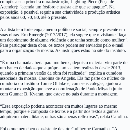
compôs a sua primeira obra-instrução, Lighting Piece (Peça de
Acender): “acenda um fósforo e assista até que se apague”. Na
exposição, é possível seguir a sua criatividade e produção artística
pelos anos 60, 70, 80, até o presente.
A artista tem forte engajamento político e social, sempre presente em
suas obras. Em Emergir (2013/2017), ela sugere que o visitante “faça
um depoimento de alguma violência que tenha sentido como mulher”.
Para participar desta obra, os textos podem ser enviados pelo e-mail
para a organização da mostra. As instruções estão no site do instituto.
“É uma chamada aberta para mulheres, depois o material vira parte de
um banco de dados que a própria artista tem realizado desde 2013,
quando a primeira versão da obra foi realizada”, explica a curadora
associada da mostra, Carolina de Angelis. Ela faz parte do núcleo de
curadoria do Instituto Tomie Ohtake e, com seus colegas, ajudou a
montar a exposição que teve a coordenação de Paulo Miyada junto
com Gunnar B. Kvaran, que esteve no país durante a montagem.
“Essa exposição poderia acontecer em muitos lugares ao mesmo
tempo, porque é composta de textos e a partir dos textos algumas
adquirem materialidade, outras são apenas reflexivas”, relata Carolina.
Foi o que percebeu o assistente de arte Guilherme Carnaúba. “A