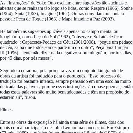
As “Instruções” de Yoko Ono oscilam entre sugestões tão sucintas e
abertas que se realizam tão logo são lidas, como Respire (1966), Sonhe
(1964), Sinta (1963), Imagine (1962). Outras convidam ao contato
pessoal: Peça de Toque (1963) e Mapa Imagine a Paz (2003).
Há também as sugestões aplicáveis apenas no campo mental ou
imaginário, como Peça do Sol (1962), “observe o Sol até ele ficar
quadrado”; Capacetes-Pedaço de Céu (2001/2008), “pegue um pedaço
de céu, saiba que todos somos parte um do outro”; Peça para Limpar
III (1996), “tente não dizer nada negativo sobre ninguém, por três dias,
por 45 dias, por três meses”.
Segundo a curadora, pela primeira vez um conjunto tão grande de
obras da artista foi traduzido para o português. “Esse processo de
tradução foi bastante intenso, sempre pensando em uma escolha muito
delicada das palavras, porque essas instruções são quase poemas, então
todas essas palavras são muito bem adequadas e têm um propósito de
estarem ali”, frisou.
Filmes
Entre as obras da exposição há ainda uma série de filmes, dois dos
quais com a participação de John Lennon na concepção. Em Estupro
(77 min, 1969), o músico foi co-diretor e em Liberdade (1970), de