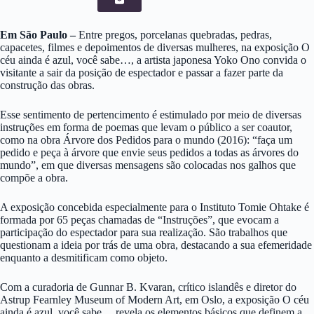
Em São Paulo –
Entre pregos, porcelanas quebradas, pedras,
capacetes, filmes e depoimentos de diversas mulheres, na exposição O
céu ainda é azul, você sabe…, a artista japonesa Yoko Ono convida o
visitante a sair da posição de espectador e passar a fazer parte da
construção das obras.
Esse sentimento de pertencimento é estimulado por meio de diversas
instruções em forma de poemas que levam o público a ser coautor,
como na obra Árvore dos Pedidos para o mundo (2016): “faça um
pedido e peça à árvore que envie seus pedidos a todas as árvores do
mundo”, em que diversas mensagens são colocadas nos galhos que
compõe a obra.
A exposição concebida especialmente para o Instituto Tomie Ohtake é
formada por 65 peças chamadas de “Instruções”, que evocam a
participação do espectador para sua realização. São trabalhos que
questionam a ideia por trás de uma obra, destacando a sua efemeridade
enquanto a desmitificam como objeto.
Com a curadoria de Gunnar B. Kvaran, crítico islandês e diretor do
Astrup Fearnley Museum of Modern Art, em Oslo, a exposição O céu
ainda é azul, você sabe… revela os elementos básicos que definem a