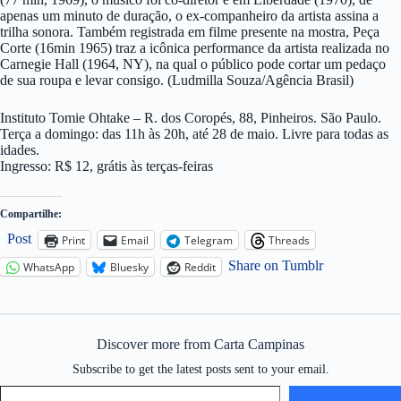
apenas um minuto de duração, o ex-companheiro da artista assina a
trilha sonora. Também registrada em filme presente na mostra, Peça
Corte (16min 1965) traz a icônica performance da artista realizada no
Carnegie Hall (1964, NY), na qual o público pode cortar um pedaço
de sua roupa e levar consigo. (Ludmilla Souza/Agência Brasil)
Instituto Tomie Ohtake – R. dos Coropés, 88, Pinheiros. São Paulo.
Terça a domingo: das 11h às 20h, até 28 de maio. Livre para todas as
idades.
Ingresso: R$ 12, grátis às terças-feiras
Compartilhe:
Post
Print
Email
Telegram
Threads
Share on Tumblr
WhatsApp
Bluesky
Reddit
Discover more from Carta Campinas
Subscribe to get the latest posts sent to your email.
Type your email…