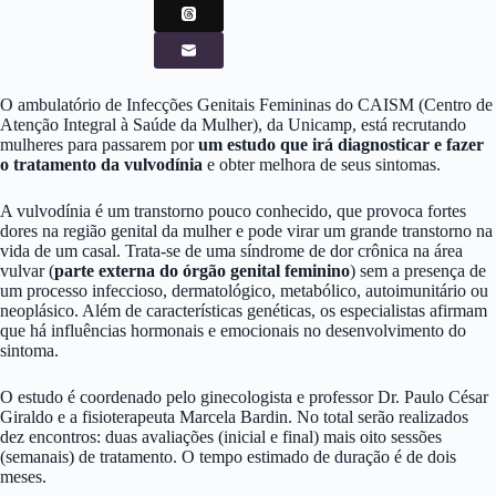
O ambulatório de Infecções Genitais Femininas do CAISM (Centro de
Atenção Integral à Saúde da Mulher), da Unicamp, está recrutando
mulheres para passarem por
um estudo que irá diagnosticar e fazer
o tratamento da vulvodínia
e obter melhora de seus sintomas.
A vulvodínia é um transtorno pouco conhecido, que provoca fortes
dores na região genital da mulher e pode virar um grande transtorno na
vida de um casal. Trata-se de uma síndrome de dor crônica na área
vulvar (
parte externa do órgão genital feminino
) sem a presença de
um processo infeccioso, dermatológico, metabólico, autoimunitário ou
neoplásico. Além de características genéticas, os especialistas afirmam
que há influências hormonais e emocionais no desenvolvimento do
sintoma.
O estudo é coordenado pelo ginecologista e professor Dr. Paulo César
Giraldo e a fisioterapeuta Marcela Bardin. No total serão realizados
dez encontros: duas avaliações (inicial e final) mais oito sessões
(semanais) de tratamento. O tempo estimado de duração é de dois
meses.