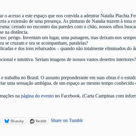
o acesso a este espaço que nos convida a adentrar Natalia Plachta Ferna
eria a extensão de uma presença. As pinturas de Natalia trazem à tona e
sma: cerrado no encontro das paredes com o chão, nossos olhos buscam
e na distância.
os: perigo. Inventam um lugar, uma paisagem, mas deixam-nos sempre n
ora se cruzam e ora se acompanham, paralelas?
delicadas e dos tons rebaixados – quando não totalmente eliminados do â
cional e intuitiva. Seriam imagens de nossos vastos desertos interiore
 e trabalha no Brasil. O assunto preponderante em suas obras é o estudo
a criar uma sensação ambígua, de um espaço ao mesmo tempo conhecido 
ormações na
página do evento
no Facebook. (Carta Campinas com inform
Share on Tumblr
Bluesky
Reddit