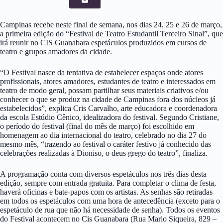
Campinas recebe neste final de semana, nos dias 24, 25 e 26 de março,
a primeira edição do “Festival de Teatro Estudantil Terceiro Sinal”, que
irá reunir no CIS Guanabara espetáculos produzidos em cursos de
teatro e grupos amadores da cidade.
“O Festival nasce da tentativa de estabelecer espaços onde atores
profissionais, atores amadores, estudantes de teatro e interessados em
teatro de modo geral, possam partilhar seus materiais criativos e/ou
conhecer o que se produz na cidade de Campinas fora dos núcleos já
estabelecidos”, explica Cris Carvalho, arte educadora e coordenadora
da escola Estúdio Cênico, idealizadora do festival. Segundo Cristiane,
o período do festival (final do mês de março) foi escolhido em
homenagem ao dia internacional do teatro, celebrado no dia 27 do
mesmo mês, “trazendo ao festival o caráter festivo já conhecido das
celebrações realizadas à Dioniso, o deus grego do teatro”, finaliza.
A programação conta com diversos espetáculos nos três dias desta
edição, sempre com entrada gratuita. Para completar o clima de festa,
haverá oficinas e bate-papos com os artistas. As senhas são retiradas
em todos os espetáculos com uma hora de antecedência (exceto para o
espetáculo de rua que não há necessidade de senha). Todos os eventos
do Festival acontecem no Cis Guanabara (Rua Mario Siqueira, 829 –