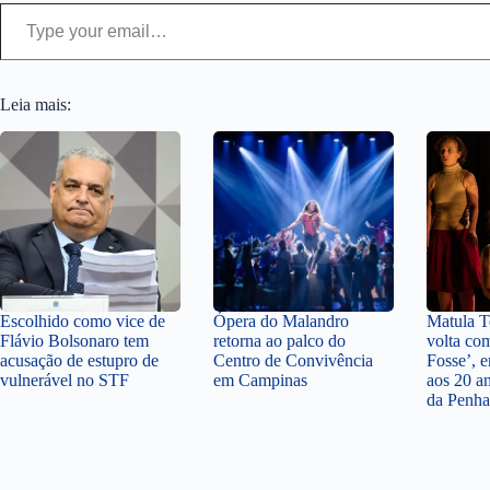
Type your email…
Leia mais:
Escolhido como vice de
Ópera do Malandro
Matula Te
Flávio Bolsonaro tem
retorna ao palco do
volta co
acusação de estupro de
Centro de Convivência
Fosse’,
vulnerável no STF
em Campinas
aos 20 a
da Penha