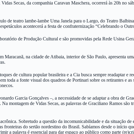
eça Vidas Secas, da companhia Caravan Maschera, ocorrerá às 20h no sá
táculo de teatro lambe-lambe Uma Janela para o Largo, do Teatro Balbi
 espetáculos acontecerá a festa de confraternização “Celebrando o Out
aboratório de Produção Cultural e são promovidas pela Rede Usina Ger
im Maracanã, na cidade de Atibaia, interior de São Paulo, apresenta u
as.
 de cultura popular brasileira e a Cia busca sempre readaptar e recria
em toda a fonte visual dos quadros de Portinari sobre os retirantes e a
bonecos.
 Leonardo Garcia Gonçalves –, a necessidade de se adaptar a obra de Gr
tor. Na montagem de Vidas Secas, as palavras de Graciliano Ramos são t
nacrônica. Sobretudo a questão da incomunicabilidade e da situação de 
 fronteiras do sertão nordestino do Brasil. Sabíamos desde o início que 
mir a palavra é essencial para dar espaço ao público como parte (re)cri