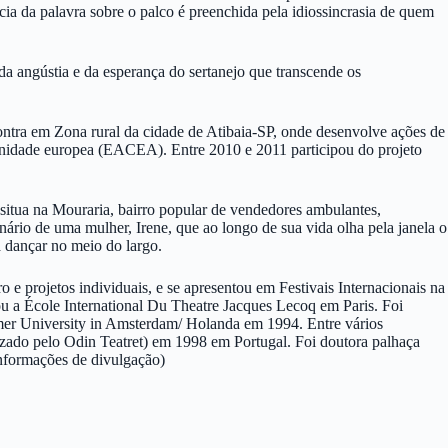
cia da palavra sobre o palco é preenchida pela idiossincrasia de quem
 da angústia e da esperança do sertanejo que transcende os
ontra em Zona rural da cidade de Atibaia-SP, onde desenvolve ações de
nidade europea (EACEA). Entre 2010 e 2011 participou do projeto
 situa na Mouraria, bairro popular de vendedores ambulantes,
ário de uma mulher, Irene, que ao longo de sua vida olha pela janela o
a dançar no meio do largo.
e projetos individuais, e se apresentou em Festivais Internacionais na
ou a École International Du Theatre Jacques Lecoq em Paris. Foi
er University in Amsterdam/ Holanda em 1994. Entre vários
izado pelo Odin Teatret) em 1998 em Portugal. Foi doutora palhaça
nformações de divulgação)