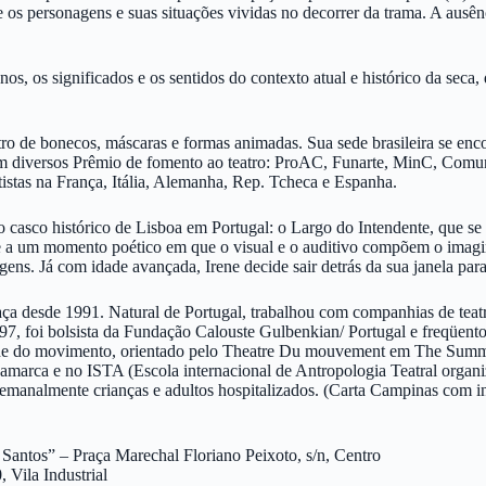
e os personagens e suas situações vividas no decorrer da trama. A ausên
s, os significados e os sentidos do contexto atual e histórico da seca,
o de bonecos, máscaras e formas animadas. Sua sede brasileira se enc
m diversos Prêmio de fomento ao teatro: ProAC, Funarte, MinC, Comu
tistas na França, Itália, Alemanha, Rep. Tcheca e Espanha.
 casco histórico de Lisboa em Portugal: o Largo do Intendente, que se
te a um momento poético em que o visual e o auditivo compõem o imagin
gens. Já com idade avançada, Irene decide sair detrás da sua janela par
a desde 1991. Natural de Portugal, trabalhou com companhias de teatro 
997, foi bolsista da Fundação Calouste Gulbenkian/ Portugal e freqüent
dade do movimento, orientado pelo Theatre Du mouvement em The Summ
namarca e no ISTA (Escola internacional de Antropologia Teatral organ
emanalmente crianças e adultos hospitalizados. (Carta Campinas com i
 Santos” – Praça Marechal Floriano Peixoto, s/n, Centro
 Vila Industrial