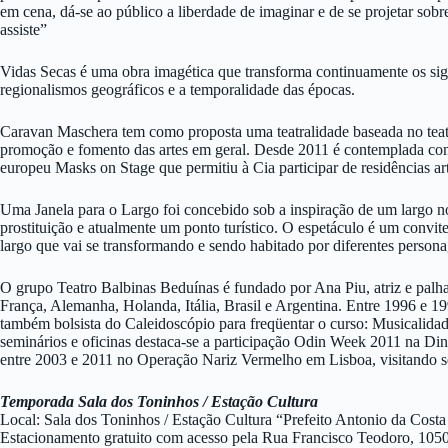
em cena, dá-se ao público a liberdade de imaginar e de se projetar sobr
assiste”
Vidas Secas é uma obra imagética que transforma continuamente os signo
regionalismos geográficos e a temporalidade das épocas.
Caravan Maschera tem como proposta uma teatralidade baseada no teatr
promoção e fomento das artes em geral. Desde 2011 é contemplada co
europeu Masks on Stage que permitiu à Cia participar de residências ar
Uma Janela para o Largo foi concebido sob a inspiração de um largo no
prostituição e atualmente um ponto turístico. O espetáculo é um convi
largo que vai se transformando e sendo habitado por diferentes persona
O grupo Teatro Balbinas Beduínas é fundado por Ana Piu, atriz e palhaç
França, Alemanha, Holanda, Itália, Brasil e Argentina. Entre 1996 e 1
também bolsista do Caleidoscópio para freqüentar o curso: Musicali
seminários e oficinas destaca-se a participação Odin Week 2011 na Di
entre 2003 e 2011 no Operação Nariz Vermelho em Lisboa, visitando s
Temporada Sala dos Toninhos / Estação Cultura
Local: Sala dos Toninhos / Estação Cultura “Prefeito Antonio da Costa
Estacionamento gratuito com acesso pela Rua Francisco Teodoro, 1050,