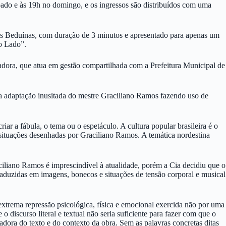
bado e às 19h no domingo, e os ingressos são distribuídos com uma
nas Beduínas, com duração de 3 minutos e apresentado para apenas um
ro Lado”.
adora, que atua em gestão compartilhada com a Prefeitura Municipal de
ma adaptação inusitada do mestre Graciliano Ramos fazendo uso de
r a fábula, o tema ou o espetáculo. A cultura popular brasileira é o
s situações desenhadas por Graciliano Ramos. A temática nordestina
aciliano Ramos é imprescindível à atualidade, porém a Cia decidiu que o
raduzidas em imagens, bonecos e situações de tensão corporal e musical
extrema repressão psicológica, física e emocional exercida não por uma
o discurso literal e textual não seria suficiente para fazer com que o
adora do texto e do contexto da obra. Sem as palavras concretas ditas