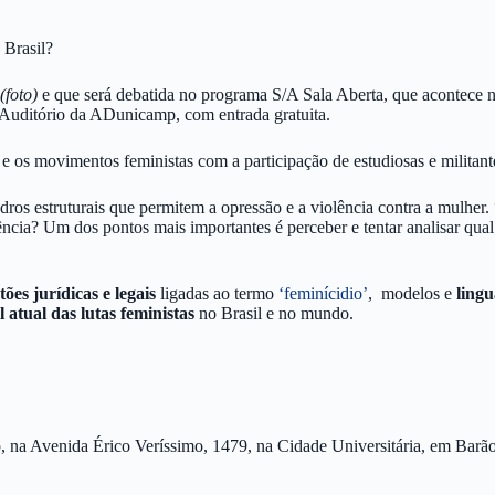
 Brasil?
(foto)
e que será debatida no programa S/A Sala Aberta, que acontece n
 Auditório da ADunicamp, com entrada gratuita.
o e os movimentos feministas com a participação de estudiosas e militan
ndros estruturais que permitem a opressão e a violência contra a mulh
cia? Um dos pontos mais importantes é perceber e tentar analisar qual 
tões jurídicas e legais
ligadas ao termo
‘feminícidio’
, modelos e
lingu
l atual das lutas feministas
no Brasil e no mundo.
p, na Avenida Érico Veríssimo, 1479, na Cidade Universitária, em Bar