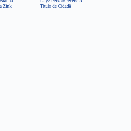
ostal na
Dayz Peixoto recebe o
ca Zink
Título de Cidadã