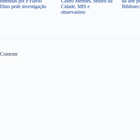
emendas pix e Flávio
Castro Mendes, Museu da
da arte p
Dino pede investigação
Cidade, MIS e
Bibliote
observatório
Comente