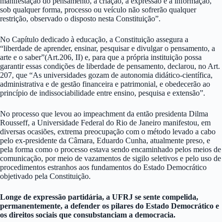
manifestação do pensamento, a criação, a expressão e a informação,
sob qualquer forma, processo ou veículo não sofrerão qualquer
restrição, observado o disposto nesta Constituição”.
No Capítulo dedicado à educação, a Constituição assegura a
“liberdade de aprender, ensinar, pesquisar e divulgar o pensamento, a
arte e o saber”(Art.206, II) e, para que a própria instituição possa
garantir essas condições de liberdade de pensamento, declarou, no Art.
207, que “As universidades gozam de autonomia didático-científica,
administrativa e de gestão financeira e patrimonial, e obedecerão ao
princípio de indissociabilidade entre ensino, pesquisa e extensão”.
No processo que levou ao impeachment da então presidenta Dilma
Rousseff, a Universidade Federal do Rio de Janeiro manifestou, em
diversas ocasiões, extrema preocupação com o método levado a cabo
pelo ex-presidente da Câmara, Eduardo Cunha, atualmente preso, e
pela forma como o processo estava sendo encaminhado pelos meios de
comunicação, por meio de vazamentos de sigilo seletivos e pelo uso de
procedimentos estranhos aos fundamentos do Estado Democrático
objetivado pela Constituição.
Longe de expressão partidária, a UFRJ se sente compelida,
permanentemente, a defender os pilares do Estado Democrático e
os direitos sociais que consubstanciam a democracia.