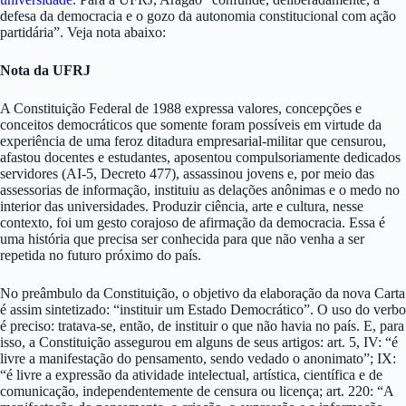
defesa da democracia e o gozo da autonomia constitucional com ação
partidária”. Veja nota abaixo:
Nota da UFRJ
A Constituição Federal de 1988 expressa valores, concepções e
conceitos democráticos que somente foram possíveis em virtude da
experiência de uma feroz ditadura empresarial-militar que censurou,
afastou docentes e estudantes, aposentou compulsoriamente dedicados
servidores (AI-5, Decreto 477), assassinou jovens e, por meio das
assessorias de informação, instituiu as delações anônimas e o medo no
interior das universidades. Produzir ciência, arte e cultura, nesse
contexto, foi um gesto corajoso de afirmação da democracia. Essa é
uma história que precisa ser conhecida para que não venha a ser
repetida no futuro próximo do país.
No preâmbulo da Constituição, o objetivo da elaboração da nova Carta
é assim sintetizado: “instituir um Estado Democrático”. O uso do verbo
é preciso: tratava-se, então, de instituir o que não havia no país. E, para
isso, a Constituição assegurou em alguns de seus artigos: art. 5, IV: “é
livre a manifestação do pensamento, sendo vedado o anonimato”; IX:
“é livre a expressão da atividade intelectual, artística, científica e de
comunicação, independentemente de censura ou licença; art. 220: “A