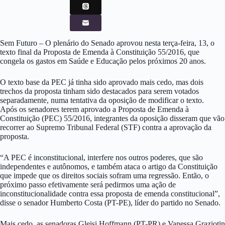
Sem Futuro – O plenário do Senado aprovou nesta terça-feira, 13, o
texto final da Proposta de Emenda à Constituição 55/2016, que
congela os gastos em Saúde e Educação pelos próximos 20 anos.
O texto base da PEC já tinha sido aprovado mais cedo, mas dois
trechos da proposta tinham sido destacados para serem votados
separadamente, numa tentativa da oposição de modificar o texto.
Após os senadores terem aprovado a Proposta de Emenda à
Constituição (PEC) 55/2016, integrantes da oposição disseram que vão
recorrer ao Supremo Tribunal Federal (STF) contra a aprovação da
proposta.
“A PEC é inconstitucional, interfere nos outros poderes, que são
independentes e autônomos, e também ataca o artigo da Constituição
que impede que os direitos sociais sofram uma regressão. Então, o
próximo passo efetivamente será pedirmos uma ação de
inconstitucionalidade contra essa proposta de emenda constitucional”,
disse o senador Humberto Costa (PT-PE), líder do partido no Senado.
Mais cedo, as senadoras Gleisi Hoffmann (PT-PR) e Vanessa Graziotin