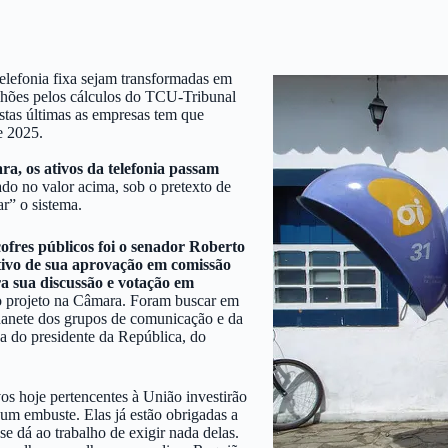
lefonia fixa sejam transformadas em
ilhões pelos cálculos do TCU-Tribunal
stas últimas as empresas tem que
e 2025.
, os ativos da telefonia passam
do no valor acima, sob o pretexto de
r” o sistema.
ofres públicos foi o senador Roberto
itivo de sua aprovação em comissão
a sua discussão e votação em
 projeto na Câmara. Foram buscar em
danete dos grupos de comunicação e da
ça do presidente da República, do
os hoje pertencentes à União investirão
 um embuste. Elas já estão obrigadas a
e dá ao trabalho de exigir nada delas.