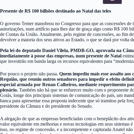
Presente de R$ 100 bilhões destinado ao Natal das teles
O governo Temer manobrou no Congresso para que as concessões de te
autorizações, num artifício para lhes dar de graça algo como R$ 100 b
de Contas da União. Atualmente, pelo regime de concessões, ao fim de
devolver a maioria dos seus ativos ao Estado, o que se dará por volta d
Pela lei do deputado Daniel Vilela, PMDB-GO, aprovada na Câmara
imediatamente à posse das empresas, num presente de Natal
estima
que investirão em banda larga os recursos equivalentes para “moderniza
Por pouco o projeto não passa.
Quem impediu mais esse assalto aos c
Requião, que reuniu outros senadores para impedir o efeito defin
especial armada por Renan Calheiros, mediante requerimento par
plenário.
Também não há que se enfurecer muito com o proponente do
Goiás, longe dos principais sistemas de comunicação do país, um man
banca para apresentar essa proposta indecente que só tramitou pela for
presidente da Câmara e do presidente do Senado.
A alegação de que as empresas beneficiadas com o beneplácito dos ativ
valor equivalente em melhorias e novas tecnologias em seus sistemas é
isso, no regime de concessão, e a incompetente e capturada Anatel não s