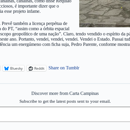
canalhas, canalhas, como disse Requião
ciosos, é importante dizer que o
a esse projeto infame.
. Prevê também a licença perpétua de
ta do PT, “assim como a órbita espacial
 escopo geopolítico de uma nação”. Claro, tendo vendido o espírito da p
neste ano. Portanto, vendei, vendei, vendei. Vendei o Estado. Passai tu
idência um energúmeno com ficha suja, Pedro Parente, conforme mostrar
Share on Tumblr
Bluesky
Reddit
Discover more from Carta Campinas
Subscribe to get the latest posts sent to your email.