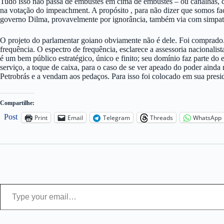
Tudo isso não passa de embustes em cima de embustes – ou canalhas, 
na votação do impeachment. A propósito , para não dizer que somos fac
governo Dilma, provavelmente por ignorância, também via com simpati
O projeto do parlamentar goiano obviamente não é dele. Foi comprado
frequência. O espectro de frequência, esclarece a assessoria nacionalis
é um bem público estratégico, único e finito; seu domínio faz parte do
serviço, a toque de caixa, para o caso de se ver apeado do poder ainda 
Petrobrás e a vendam aos pedaços. Para isso foi colocado em sua pres
Compartilhe:
Post
Print
Email
Telegram
Threads
WhatsApp
Type your email…