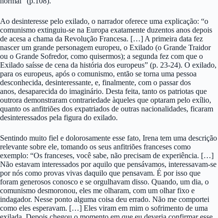
normal” (p.108).
Ao desinteresse pelo exilado, o narrador oferece uma explicação: “o
comunismo extinguiu-se na Europa exatamente duzentos anos depois
de acesa a chama da Revolução Francesa. […] A primeira data fez
nascer um grande personagem europeu, o Exilado (o Grande Traidor
ou o Grande Sofredor, como quisermos); a segunda fez com que o
Exilado saísse de cena da história dos europeus” (p. 23-24). O exilado,
para os europeus, após o comunismo, então se torna uma pessoa
desconhecida, desinteressante, e, finalmente, com o passar dos
anos, desaparecida do imaginário. Desta feita, tanto os patriotas que
outrora demonstraram contrariedade àqueles que optaram pelo exílio,
quanto os anfitriões dos expatriados de outras nacionalidades, ficaram
desinteressados pela figura do exilado.
Sentindo muito fiel e dolorosamente esse fato, Irena tem uma descrição
relevante sobre ele, tomando os seus anfitriões franceses como
exemplo: “Os franceses, você sabe, não precisam de experiência. […]
Não estavam interessados por aquilo que pensávamos, interessavam-se
por nós como provas vivas daquilo que pensavam. É por isso que
foram generosos conosco e se orgulhavam disso. Quando, um dia, o
comunismo desmoronou, eles me olharam, com um olhar fixo e
indagador. Nesse ponto alguma coisa deu errado. Não me comportei
como eles esperavam. […] Eles viram em mim o sofrimento de uma
exilada. Depois chegou o momento em que eu deveria confirmar esse