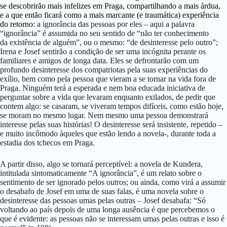
se descobrirão mais infelizes em Praga, compartilhando a mais árdua,
e a que então ficará como a mais marcante (e traumática) experiência
do retorno:
a ignorância das pessoas por eles – aqui a palavra
“ignorância” é assumida no seu sentido de “não ter conhecimento
da existência de alguém”, ou o mesmo: “de desinteresse pelo outro”;
Irena e Josef sentirão a condição de ser uma incógnita perante os
familiares e amigos de longa data. Eles se defrontarão com um
profundo desinteresse dos compatriotas pela suas experiências do
exílio, bem como pela pessoa que vieram a se tornar na vida fora de
Praga. Ninguém terá a esperada e nem boa educada iniciativa de
perguntar sobre a vida que levaram enquanto exilados, de pedir que
contem algo: se casaram, se viveram tempos difíceis, como estão hoje,
se moram no mesmo lugar. Nem mesmo uma pessoa demonstrará
interesse pelas suas histórias! O desinteresse será insistente, repetido –
e muito incômodo àqueles que estão lendo a novela-, durante toda a
estadia dos tchecos em Praga.
A partir disso, algo se tornará perceptível: a novela de Kundera,
intitulada sintomaticamente “A ignorância”, é um relato sobre o
sentimento de ser ignorado pelos outros; ou ainda, como virá a assumir
o desabafo de Josef em uma de suas falas, é uma novela sobre o
desinteresse das pessoas umas pelas outras – Josef desabafa: “Só
voltando ao país depois de uma longa ausência é que percebemos o
que é evidente: as pessoas não se interessam umas pelas outras e isso é