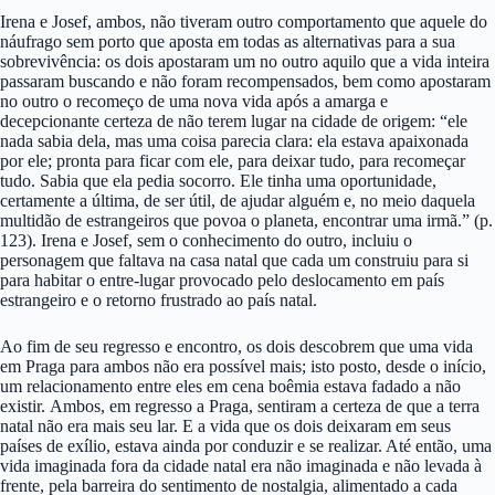
Irena e Josef, ambos, não tiveram outro comportamento que aquele do
náufrago sem porto que aposta em todas as alternativas para a sua
sobrevivência: os dois apostaram um no outro aquilo que a vida inteira
passaram buscando e não foram recompensados, bem como apostaram
no outro o recomeço de uma nova vida após a amarga e
decepcionante certeza de não terem lugar na cidade de origem: “ele
nada sabia dela, mas uma coisa parecia clara: ela estava apaixonada
por ele; pronta para ficar com ele, para deixar tudo, para recomeçar
tudo. Sabia que ela pedia socorro. Ele tinha uma oportunidade,
certamente a última, de ser útil, de ajudar alguém e, no meio daquela
multidão de estrangeiros que povoa o planeta, encontrar uma irmã.” (p.
123). Irena e Josef, sem o conhecimento do outro, incluiu o
personagem que faltava na casa natal que cada um construiu para si
para habitar o entre-lugar provocado pelo deslocamento em país
estrangeiro e o retorno frustrado ao país natal.
Ao fim de seu regresso e encontro, os dois descobrem que uma vida
em Praga para ambos não era possível mais; isto posto, desde o início,
um relacionamento entre eles em cena boêmia estava fadado a não
existir. Ambos, em regresso a Praga, sentiram a certeza de que a terra
natal não era mais seu lar. E a vida que os dois deixaram em seus
países de exílio, estava ainda por conduzir e se realizar. Até então, uma
vida imaginada fora da cidade natal era não imaginada e não levada à
frente, pela barreira do sentimento de nostalgia, alimentado a cada