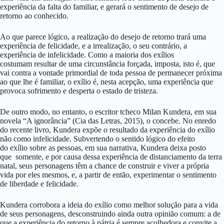
experiência da falta do familiar, e gerará o sentimento de desejo de
retorno ao conhecido.
Ao que parece lógico, a realização do desejo de retorno trará uma
experiência de felicidade, e a irrealização, o seu contrário, a
experiência de infelicidade. Como a maioria dos exílios
costumam resultar de uma circunstância forçada, imposta, isto é, que
vai contra a vontade primordial de toda pessoa de permanecer próxima
ao que lhe é familiar, o exílio é, nesta acepção, uma experiência que
provoca sofrimento e desperta o estado de tristeza.
De outro modo, no entanto, o escritor tcheco Milan Kundera, em sua
novela “A ignorância” (Cia das Letras, 2015), o concebe. No enredo
do recente livro, Kundera expõe o resultado da experiência do exílio
não como infelicidade. Subvertendo o sentido lógico do efeito
do exílio sobre as pessoas, em sua narrativa, Kundera deixa posto
que somente, e por causa dessa experiência de distanciamento da terra
natal, seus personagens têm a chance de construir e viver a própria
vida por eles mesmos, e, a partir de então, experimentar o sentimento
de liberdade e felicidade.
Kundera corrobora a ideia do exílio como melhor solução para a vida
de seus personagens, desconstruindo ainda outra opinião comum: a de
que a experiência do retorno à pátria é sempre acolhedora e convite a