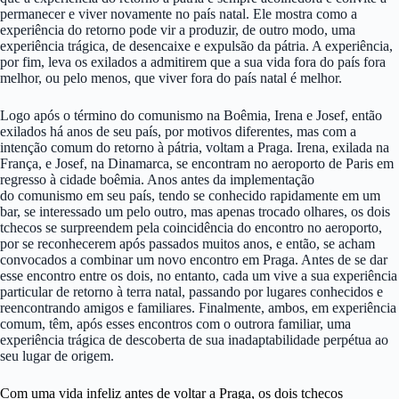
permanecer e viver novamente no país natal. Ele mostra como a
experiência do retorno pode vir a produzir, de outro modo, uma
experiência trágica, de desencaixe e expulsão da pátria. A experiência,
por fim, leva os exilados a admitirem que a sua vida fora do país fora
melhor, ou pelo menos, que viver fora do país natal é melhor.
Logo após o término do comunismo na Boêmia, Irena e Josef, então
exilados há anos de seu país, por motivos diferentes, mas com a
intenção comum do retorno à pátria, voltam a Praga. Irena, exilada na
França, e Josef, na Dinamarca, se encontram no aeroporto de Paris em
regresso à cidade boêmia. Anos antes da implementação
do comunismo em seu país, tendo se conhecido rapidamente em um
bar, se interessado um pelo outro, mas apenas trocado olhares, os dois
tchecos se surpreendem pela coincidência do encontro no aeroporto,
por se reconhecerem após passados muitos anos, e então, se acham
convocados a combinar um novo encontro em Praga. Antes de se dar
esse encontro entre os dois, no entanto, cada um vive a sua experiência
particular de retorno à terra natal, passando por lugares conhecidos e
reencontrando amigos e familiares. Finalmente, ambos, em experiência
comum, têm, após esses encontros com o outrora familiar, uma
experiência trágica de descoberta de sua inadaptabilidade perpétua ao
seu lugar de origem.
Com uma vida infeliz antes de voltar a Praga, os dois tchecos