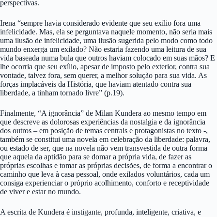
perspectivas.
Irena “sempre havia considerado evidente que seu exílio fora uma
infelicidade. Mas, ela se perguntava naquele momento, não seria mais
uma ilusão de infelicidade, uma ilusão sugerida pelo modo como todo
mundo enxerga um exilado? Não estaria fazendo uma leitura de sua
vida baseada numa bula que outros haviam colocado em suas mãos? E
lhe ocorria que seu exílio, apesar de imposto pelo exterior, contra sua
vontade, talvez fora, sem querer, a melhor solução para sua vida. As
forças implacáveis da História, que haviam atentado contra sua
liberdade, a tinham tornado livre” (p.19).
Finalmente, “A ignorância” de Milan Kundera ao mesmo tempo em
que descreve as dolorosas experiências da nostalgia e da ignorância
dos outros – em posição de temas centrais e protagonistas no texto -,
também se constitui uma novela em celebração da liberdade: palavra,
ou estado de ser, que na novela não vem transvestida de outra forma
que aquela da aptidão para se domar a própria vida, de fazer as
próprias escolhas e tomar as próprias decisões, de forma a encontrar o
caminho que leva à casa pessoal, onde exilados voluntários, cada um
consiga experienciar o próprio acolhimento, conforto e receptividade
de viver e estar no mundo.
A escrita de Kundera é instigante, profunda, inteligente, criativa, e