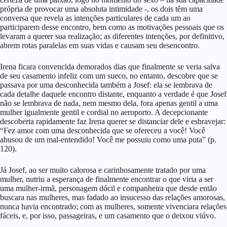
própria de provocar uma absoluta intimidade -, os dois têm uma
conversa que revela as intenções particulares de cada um ao
participarem desse encontro, bem como as motivações pessoais que os
levaram a querer sua realização; as diferentes intenções, por definitivo,
abrem rotas paralelas em suas vidas e causam seu desencontro.
Irena ficara convencida demorados dias que finalmente se veria salva
de seu casamento infeliz com um sueco, no entanto, descobre que se
passava por uma desconhecida também a Josef: ela se lembrava de
cada detalhe daquele encontro distante, enquanto a verdade é que Josef
não se lembrava de nada, nem mesmo dela, fora apenas gentil a uma
mulher igualmente gentil e cordial no aeroporto. A decepcionante
descoberta rapidamente faz Irena querer se distanciar dele e esbravejar:
“Fez amor com uma desconhecida que se ofereceu a você! Você
abusou de um mal-entendido! Você me possuiu como uma puta” (p.
120).
Já Josef, ao ser muito calorosa e carinhosamente tratado por uma
mulher, nutriu a esperança de finalmente encontrar o que viria a ser
uma mulher-irmã, personagem dócil e companheira que desde então
buscara nas mulheres, mas fadado ao insucesso das relações amorosas,
nunca havia encontrado; com as mulheres, somente vivenciara relações
fáceis, e, por isso, passageiras, e um casamento que o deixou viúvo.