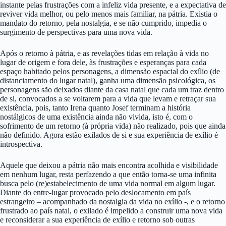
instante pelas frustrações com a infeliz vida presente, e a expectativa de
reviver vida melhor, ou pelo menos mais familiar, na pátria. Existia o
mandato do retorno, pela nostalgia, e se não cumprido, impedia o
surgimento de perspectivas para uma nova vida.
Após o retorno à pátria, e as revelações tidas em relação à vida no
lugar de origem e fora dele, às frustrações e esperanças para cada
espaço habitado pelos personagens, a dimensão espacial do exílio (de
distanciamento do lugar natal), ganha uma dimensão psicológica, os
personagens são deixados diante da casa natal que cada um traz dentro
de si, convocados a se voltarem para a vida que levam e retraçar sua
existência, pois, tanto Irena quanto Josef terminam a história
nostálgicos de uma existência ainda não vivida, isto é, com o
sofrimento de um retorno (à própria vida) não realizado, pois que ainda
não definido. Agora estão exilados de si e sua experiência de exílio é
introspectiva.
Aquele que deixou a pátria não mais encontra acolhida e visibilidade
em nenhum lugar, resta perfazendo a que então torna-se uma infinita
busca pelo (re)estabelecimento de uma vida normal em algum lugar.
Diante do entre-lugar provocado pelo deslocamento em país
estrangeiro – acompanhado da nostalgia da vida no exílio -, e o retorno
frustrado ao país natal, o exilado é impelido a construir uma nova vida
e reconsiderar a sua experiência de exílio e retorno sob outras