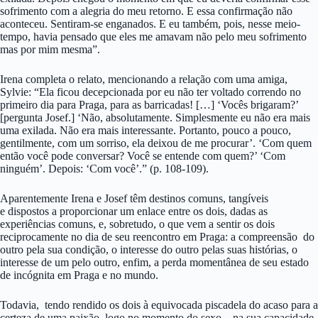
sofrimento com a alegria do meu retorno. E essa confirmação não
aconteceu. Sentiram-se enganados. E eu também, pois, nesse meio-
tempo, havia pensado que eles me amavam não pelo meu sofrimento
mas por mim mesma”.
Irena completa o relato, mencionando a relação com uma amiga,
Sylvie: “Ela ficou decepcionada por eu não ter voltado correndo no
primeiro dia para Praga, para as barricadas! […] ‘Vocês brigaram?’
[pergunta Josef.] ‘Não, absolutamente. Simplesmente eu não era mais
uma exilada. Não era mais interessante. Portanto, pouco a pouco,
gentilmente, com um sorriso, ela deixou de me procurar’. ‘Com quem
então você pode conversar? Você se entende com quem?’ ‘Com
ninguém’. Depois: ‘Com você’.” (p. 108-109).
Aparentemente Irena e Josef têm destinos comuns, tangíveis
e dispostos a proporcionar um enlace entre os dois, dadas as
experiências comuns, e, sobretudo, o que vem a sentir os dois
reciprocamente no dia de seu reencontro em Praga: a compreensão do
outro pela sua condição, o interesse do outro pelas suas histórias, o
interesse de um pelo outro, enfim, a perda momentânea de seu estado
de incógnita em Praga e no mundo.
Todavia, tendo rendido os dois à equivocada piscadela do acaso para a
certeza de uma paixão, logo no momento do sexo – na sua capacidade