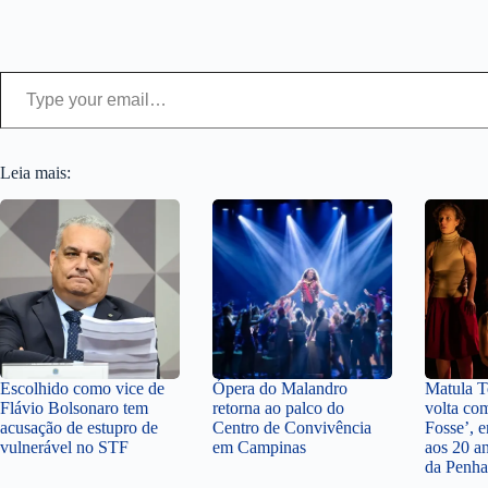
Type your email…
Leia mais:
Escolhido como vice de
Ópera do Malandro
Matula Te
Flávio Bolsonaro tem
retorna ao palco do
volta co
acusação de estupro de
Centro de Convivência
Fosse’,
vulnerável no STF
em Campinas
aos 20 a
da Penha