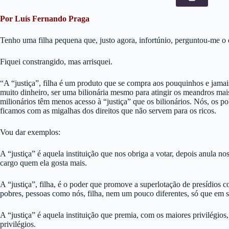
Por Luís Fernando Praga
Tenho uma filha pequena que, justo agora, infortúnio, perguntou-me o q
Fiquei constrangido, mas arrisquei.
“A “justiça”, filha é um produto que se compra aos pouquinhos e jamais
muito dinheiro, ser uma bilionária mesmo para atingir os meandros mais
milionários têm menos acesso à “justiça” que os bilionários. Nós, os p
ficamos com as migalhas dos direitos que não servem para os ricos.
Vou dar exemplos:
A “justiça” é aquela instituição que nos obriga a votar, depois anula no
cargo quem ela gosta mais.
A “justiça”, filha, é o poder que promove a superlotação de presídios 
pobres, pessoas como nós, filha, nem um pouco diferentes, só que em 
A “justiça” é aquela instituição que premia, com os maiores privilégio
privilégios.