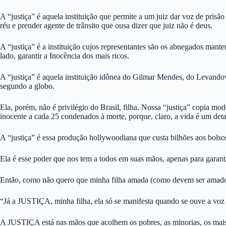
A “justiça” é aquela instituição que permite a um juiz dar voz de pris
réu e prender agente de trânsito que ousa dizer que juiz não é deus.
A “justiça” é a instituição cujos representantes são os abnegados mant
lado, garantir a Inocência dos mais ricos.
A “justiça” é aquela instituição idônea do Gilmar Mendes, do Levandow
segundo a globo.
Ela, porém, não é privilégio do Brasil, filha. Nossa “justiça” copia 
inocente a cada 25 condenados à morte, porque, claro, a vida é um detal
A “justiça” é essa produção hollywoodiana que custa bilhões aos bolsos
Ela é esse poder que nos tem a todos em suas mãos, apenas para garanti
Então, como não quero que minha filha amada (como devem ser amados t
“Já a JUSTIÇA, minha filha, ela só se manifesta quando se ouve a voz 
A JUSTIÇA está nas mãos que acolhem os pobres, as minorias, os mais v