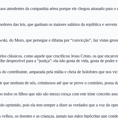
ão aos atendentes da companhia aérea porque ele chegou atrasado para o
enedores das leis, que ganham os maiores salários da república e serve
ski, do Moro, que persegue e difama por “convicção”, faz vistas gross
modelos clássicos, como aquele que crucificou Jesus Cristo, os que enc
he desprezível para a “justiça”: ela não gosta de vida, gosta de poder e
 do contribuinte, amparada pela mídia e cheia de holofotes que nos vic
r que nenhum de nós, criminosos até que se prove o contrário, possa da
odos os filhos que não são meus) cresça com este triste conceito asso
do oprimido, pois ela tem sempre a dizer as verdades que a voz do opr
elhos, os doentes e as crianças, jamais nas mãos hipócritas que conden