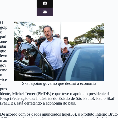
O
golp
e
parl
ame
ntar
que
levo
u ao
gov
erno
o
vice
Skaf apoiou governo que destrói a economia
-
pres
idente, Michel Temer (PMDB) e que teve o apoio do presidente da
Fiesp (Federação das Indústrias do Estado de São Paulo), Paulo Skaf
(PMDB), está derretendo a economia do país.
De acordo com os dados anunciados hoje(30), o Produto Interno Bruto