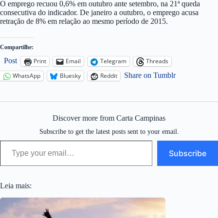
O emprego recuou 0,6% em outubro ante setembro, na 21ª queda
consecutiva do indicador. De janeiro a outubro, o emprego acusa
retração de 8% em relação ao mesmo período de 2015.
Compartilhe:
Post
Print
Email
Telegram
Threads
Share on Tumblr
WhatsApp
Bluesky
Reddit
Discover more from Carta Campinas
Subscribe to get the latest posts sent to your email.
Type your email…
Subscribe
Leia mais: