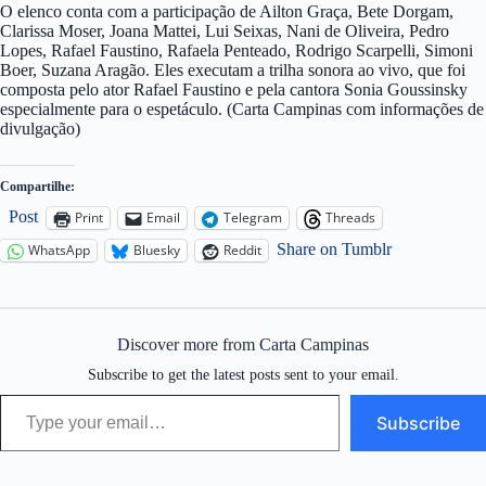
O elenco conta com a participação de Ailton Graça, Bete Dorgam,
Clarissa Moser, Joana Mattei, Lui Seixas, Nani de Oliveira, Pedro
Lopes, Rafael Faustino, Rafaela Penteado, Rodrigo Scarpelli, Simoni
Boer, Suzana Aragão. Eles executam a trilha sonora ao vivo, que foi
composta pelo ator Rafael Faustino e pela cantora Sonia Goussinsky
especialmente para o espetáculo. (Carta Campinas com informações de
divulgação)
Compartilhe:
Post
Print
Email
Telegram
Threads
Share on Tumblr
WhatsApp
Bluesky
Reddit
Discover more from Carta Campinas
Subscribe to get the latest posts sent to your email.
Type your email…
Subscribe