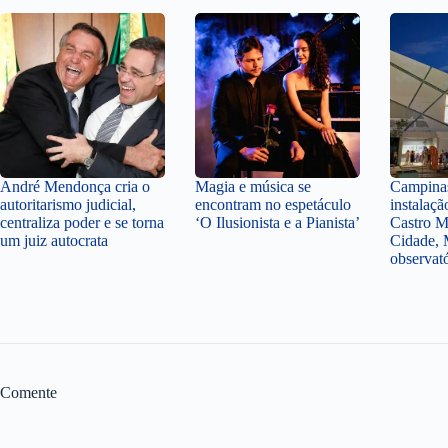
André Mendonça cria o
Magia e música se
Campinas
autoritarismo judicial,
encontram no espetáculo
instalaçã
centraliza poder e se torna
‘O Ilusionista e a Pianista’
Castro M
um juiz autocrata
Cidade, 
observat
Comente