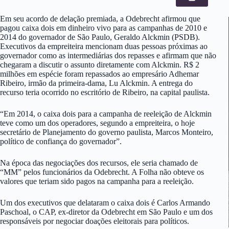
Em seu acordo de delação premiada, a Odebrecht afirmou que
pagou caixa dois em dinheiro vivo para as campanhas de 2010 e
2014 do governador de São Paulo, Geraldo Alckmin (PSDB).
Executivos da empreiteira mencionam duas pessoas próximas ao
governador como as intermediárias dos repasses e afirmam que não
chegaram a discutir o assunto diretamente com Alckmin. R$ 2
milhões em espécie foram repassados ao empresário Adhemar
Ribeiro, irmão da primeira-dama, Lu Alckmin. A entrega do
recurso teria ocorrido no escritório de Ribeiro, na capital paulista.
“Em 2014, o caixa dois para a campanha de reeleição de Alckmin
teve como um dos operadores, segundo a empreiteira, o hoje
secretário de Planejamento do governo paulista, Marcos Monteiro,
político de confiança do governador”.
Na época das negociações dos recursos, ele seria chamado de
“MM” pelos funcionários da Odebrecht. A Folha não obteve os
valores que teriam sido pagos na campanha para a reeleição.
Um dos executivos que delataram o caixa dois é Carlos Armando
Paschoal, o CAP, ex-diretor da Odebrecht em São Paulo e um dos
responsáveis por negociar doações eleitorais para políticos.