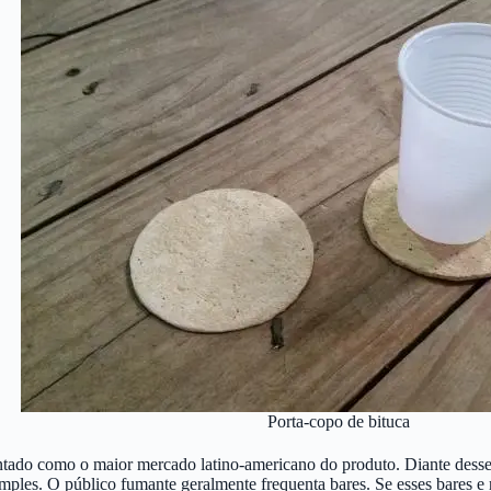
Porta-copo de bituca
ado como o maior mercado latino-americano do produto. Diante desse 
ples. O público fumante geralmente frequenta bares. Se esses bares e re