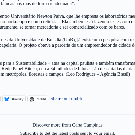
s bitucas nas ruas de forma inadequada”.
ntro Universitário Newton Paiva, que lhe empresta os laboratórios mes
s no porta-copo e como retirá-las. Ela também está fazendo testes com o
uramente, se tornar mercadoria e ser comercializado com os bares.
e Artes da Universidade de Brasília (UnB), já existe uma pesquisa com re
 papelaria. O projeto obteve a parceria de um empreendedor da cidade 
para a Sustentabilidade – atua na capital paulista e também transforma
a Rede Papel Bituca, cerca 34 milhões de bitucas são descartadas diar
m metrópoles, florestas e campos. (Leo Rodrigues – Agência Brasil)
Share on Tumblr
Bluesky
Reddit
Discover more from Carta Campinas
Subscribe to get the latest posts sent to your email.