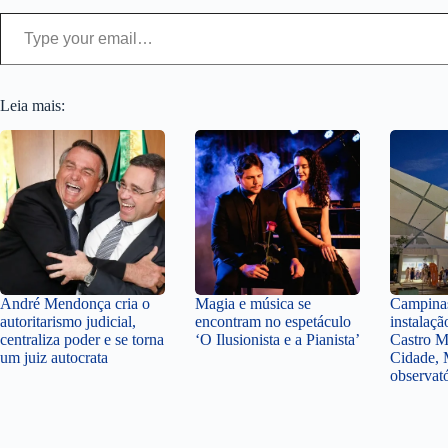
Type your email…
Leia mais:
André Mendonça cria o
Magia e música se
Campinas
autoritarismo judicial,
encontram no espetáculo
instalaçã
centraliza poder e se torna
‘O Ilusionista e a Pianista’
Castro M
um juiz autocrata
Cidade, 
observat