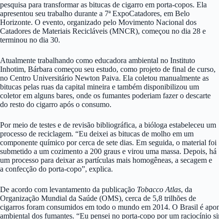
pesquisa para transformar as bitucas de cigarro em porta-copos. Ela
apresentou seu trabalho durante a 7ª ExpoCatadores, em Belo
Horizonte. O evento, organizado pelo Movimento Nacional dos
Catadores de Materiais Recicláveis (MNCR), começou no dia 28 e
terminou no dia 30.
Atualmente trabalhando como educadora ambiental no Instituto
Inhotim, Bárbara começou seu estudo, como projeto de final de curso,
no Centro Universitário Newton Paiva. Ela coletou manualmente as
bitucas pelas ruas da capital mineira e também disponibilizou um
coletor em alguns bares, onde os fumantes poderiam fazer o descarte
do resto do cigarro após o consumo.
Por meio de testes e de revisão bibliográfica, a bióloga estabeleceu um
processo de reciclagem. “Eu deixei as bitucas de molho em um
componente químico por cerca de sete dias. Em seguida, o material foi
submetido a um cozimento a 200 graus e virou uma massa. Depois, há
um processo para deixar as partículas mais homogêneas, a secagem e
a confecção do porta-copo”, explica.
De acordo com levantamento da publicação
Tobacco Atlas
, da
Organização Mundial da Saúde (OMS), cerca de 5,8 trilhões de
cigarros foram consumidos em todo o mundo em 2014. O Brasil é apont
ambiental dos fumantes. “Eu pensei no porta-copo por um raciocínio sim