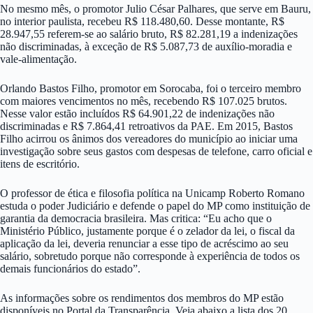
No mesmo mês, o promotor Julio César Palhares, que serve em Bauru,
no interior paulista, recebeu R$ 118.480,60. Desse montante, R$
28.947,55 referem-se ao salário bruto, R$ 82.281,19 a indenizações
não discriminadas, à exceção de R$ 5.087,73 de auxílio-moradia e
vale-alimentação.
Orlando Bastos Filho, promotor em Sorocaba, foi o terceiro membro
com maiores vencimentos no mês, recebendo R$ 107.025 brutos.
Nesse valor estão incluídos R$ 64.901,22 de indenizações não
discriminadas e R$ 7.864,41 retroativos da PAE. Em 2015, Bastos
Filho acirrou os ânimos dos vereadores do município ao iniciar uma
investigação sobre seus gastos com despesas de telefone, carro oficial e
itens de escritório.
O professor de ética e filosofia política na Unicamp Roberto Romano
estuda o poder Judiciário e defende o papel do MP como instituição de
garantia da democracia brasileira. Mas critica: “Eu acho que o
Ministério Público, justamente porque é o zelador da lei, o fiscal da
aplicação da lei, deveria renunciar a esse tipo de acréscimo ao seu
salário, sobretudo porque não corresponde à experiência de todos os
demais funcionários do estado”.
As informações sobre os rendimentos dos membros do MP estão
disponíveis no Portal da Transparência. Veja abaixo a lista dos 20