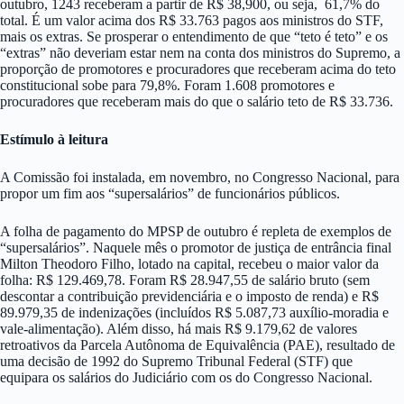
outubro, 1243 receberam a partir de R$ 38,900, ou seja, 61,7% do
total. É um valor acima dos R$ 33.763 pagos aos ministros do STF,
mais os extras. Se prosperar o entendimento de que “teto é teto” e os
“extras” não deveriam estar nem na conta dos ministros do Supremo, a
proporção de promotores e procuradores que receberam acima do teto
constitucional sobe para 79,8%. Foram 1.608 promotores e
procuradores que receberam mais do que o salário teto de R$ 33.736.
Estímulo à leitura
A Comissão foi instalada, em novembro, no Congresso Nacional, para
propor um fim aos “supersalários” de funcionários públicos.
A folha de pagamento do MPSP de outubro é repleta de exemplos de
“supersalários”. Naquele mês o promotor de justiça de entrância final
Milton Theodoro Filho, lotado na capital, recebeu o maior valor da
folha: R$ 129.469,78. Foram R$ 28.947,55 de salário bruto (sem
descontar a contribuição previdenciária e o imposto de renda) e R$
89.979,35 de indenizações (incluídos R$ 5.087,73 auxílio-moradia e
vale-alimentação). Além disso, há mais R$ 9.179,62 de valores
retroativos da Parcela Autônoma de Equivalência (PAE), resultado de
uma decisão de 1992 do Supremo Tribunal Federal (STF) que
equipara os salários do Judiciário com os do Congresso Nacional.