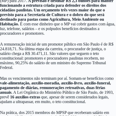
(MP) para 2017.
A previsão é destinar R$ 2,3 bilhões para manter
funcionando a estrutura criada para defender os direitos dos
cidadãos paulistas. Um orçamento três vezes maior do que o
previsto para a Secretaria de Cultura e o dobro do que será
destinado para pastas como Agricultura, Meio Ambiente ou
Habitação.
É com esse dinheiro que o MP vai cobrir gastos com água,
luz, telefone, salários – e os polpudos benefícios destinados a
procuradores e promotores.
A remuneração inicial de um promotor público em São Paulo é de R$
24.818,71. Na última etapa da carreira, o procurador de justiça, o
salário chega a R$ 30.471,11. São valores que seguem o teto
constitucional: promotores e procuradores paulistas recebem, no
máximo, 90,25% do salário de um ministro do Supremo Tribunal
Federal.
Mas os vencimentos não terminam por aí. Somam-se benefícios como
vale-alimentação, auxílio-moradia, auxílio-livro, auxílio-funeral,
pagamento de diárias, remunerações retroativas, duas férias
anuais
. A Lei Orgânica do Ministério Público de São Paulo, de 1993,
prevê
16 auxílios extras
que, apesar de serem considerados legais,
ajudam a ultrapassar, em muito, o teto constitucional.
Na prática, dos 2015 membros do MPSP que receberam salário em