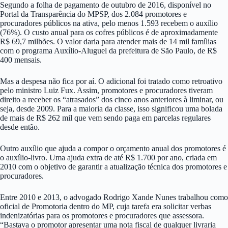
Segundo a folha de pagamento de outubro de 2016, disponível no
Portal da Transparência do MPSP, dos 2.084 promotores e
procuradores públicos na ativa, pelo menos 1.593 recebem o auxílio
(76%). O custo anual para os cofres públicos é de aproximadamente
R$ 69,7 milhões. O valor daria para atender mais de 14 mil famílias
com o programa Auxílio-Aluguel da prefeitura de São Paulo, de R$
400 mensais.
Mas a despesa não fica por aí. O adicional foi tratado como retroativo
pelo ministro Luiz Fux. Assim, promotores e procuradores tiveram
direito a receber os “atrasados” dos cinco anos anteriores à liminar, ou
seja, desde 2009. Para a maioria da classe, isso significou uma bolada
de mais de R$ 262 mil que vem sendo paga em parcelas regulares
desde então.
Outro auxílio que ajuda a compor o orçamento anual dos promotores é
o auxílio-livro. Uma ajuda extra de até R$ 1.700 por ano, criada em
2010 com o objetivo de garantir a atualização técnica dos promotores e
procuradores.
Entre 2010 e 2013, o advogado Rodrigo Xande Nunes trabalhou como
oficial de Promotoria dentro do MP, cuja tarefa era solicitar verbas
indenizatórias para os promotores e procuradores que assessora.
“Bastava o promotor apresentar uma nota fiscal de qualquer livraria