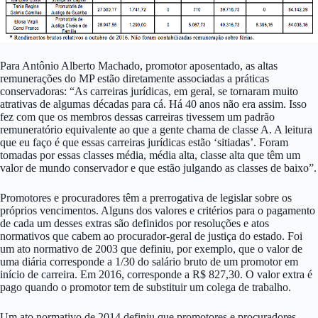
Para Antônio Alberto Machado, promotor aposentado, as altas
remunerações do MP estão diretamente associadas a práticas
conservadoras: “As carreiras jurídicas, em geral, se tornaram muito
atrativas de algumas décadas para cá. Há 40 anos não era assim. Isso
fez com que os membros dessas carreiras tivessem um padrão
remuneratório equivalente ao que a gente chama de classe A. A leitura
que eu faço é que essas carreiras jurídicas estão ‘sitiadas’. Foram
tomadas por essas classes média, média alta, classe alta que têm um
valor de mundo conservador e que estão julgando as classes de baixo”.
Promotores e procuradores têm a prerrogativa de legislar sobre os
próprios vencimentos. Alguns dos valores e critérios para o pagamento
de cada um desses extras são definidos por resoluções e atos
normativos que cabem ao procurador-geral de justiça do estado. Foi
um ato normativo de 2003 que definiu, por exemplo, que o valor de
uma diária corresponde a 1/30 do salário bruto de um promotor em
início de carreira. Em 2016, corresponde a R$ 827,30. O valor extra é
pago quando o promotor tem de substituir um colega de trabalho.
Um ato normativo de 2014 definiu que promotores e procuradores