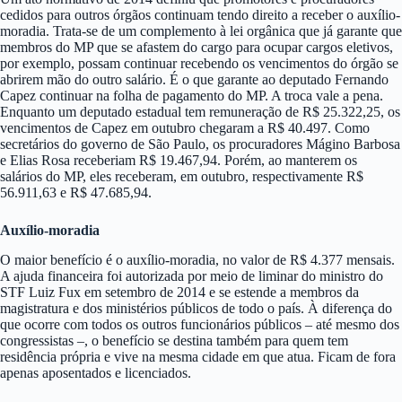
cedidos para outros órgãos continuam tendo direito a receber o auxílio-
moradia. Trata-se de um complemento à lei orgânica que já garante que
membros do MP que se afastem do cargo para ocupar cargos eletivos,
por exemplo, possam continuar recebendo os vencimentos do órgão se
abrirem mão do outro salário. É o que garante ao deputado Fernando
Capez continuar na folha de pagamento do MP. A troca vale a pena.
Enquanto um deputado estadual tem remuneração de R$ 25.322,25, os
vencimentos de Capez em outubro chegaram a R$ 40.497. Como
secretários do governo de São Paulo, os procuradores Mágino Barbosa
e Elias Rosa receberiam R$ 19.467,94. Porém, ao manterem os
salários do MP, eles receberam, em outubro, respectivamente R$
56.911,63 e R$ 47.685,94.
Auxílio-moradia
O maior benefício é o auxílio-moradia, no valor de R$ 4.377 mensais.
A ajuda financeira foi autorizada por meio de liminar do ministro do
STF Luiz Fux em setembro de 2014 e se estende a membros da
magistratura e dos ministérios públicos de todo o país. À diferença do
que ocorre com todos os outros funcionários públicos – até mesmo dos
congressistas –, o benefício se destina também para quem tem
residência própria e vive na mesma cidade em que atua. Ficam de fora
apenas aposentados e licenciados.