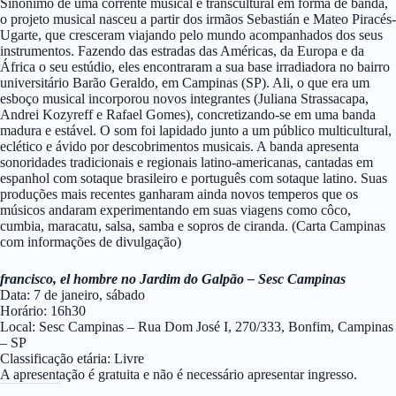
Sinônimo de uma corrente musical e transcultural em forma de banda,
o projeto musical nasceu a partir dos irmãos Sebastián e Mateo Piracés-
Ugarte, que cresceram viajando pelo mundo acompanhados dos seus
instrumentos. Fazendo das estradas das Américas, da Europa e da
África o seu estúdio, eles encontraram a sua base irradiadora no bairro
universitário Barão Geraldo, em Campinas (SP). Ali, o que era um
esboço musical incorporou novos integrantes (Juliana Strassacapa,
Andrei Kozyreff e Rafael Gomes), concretizando-se em uma banda
madura e estável. O som foi lapidado junto a um público multicultural,
eclético e ávido por descobrimentos musicais. A banda apresenta
sonoridades tradicionais e regionais latino-americanas, cantadas em
espanhol com sotaque brasileiro e português com sotaque latino. Suas
produções mais recentes ganharam ainda novos temperos que os
músicos andaram experimentando em suas viagens como côco,
cumbia, maracatu, salsa, samba e sopros de ciranda. (Carta Campinas
com informações de divulgação)
francisco, el hombre no Jardim do Galpão – Sesc Campinas
Data: 7 de janeiro, sábado
Horário: 16h30
Local: Sesc Campinas – Rua Dom José I, 270/333, Bonfim, Campinas
– SP
Classificação etária: Livre
A apresentação é gratuita e não é necessário apresentar ingresso.