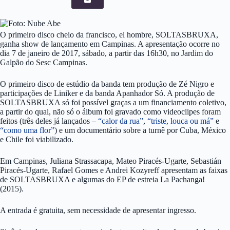
O primeiro disco cheio da francisco, el hombre, SOLTASBRUXA,
ganha show de lançamento em Campinas. A apresentação ocorre no
dia 7 de janeiro de 2017, sábado, a partir das 16h30, no Jardim do
Galpão do Sesc Campinas.
O primeiro disco de estúdio da banda tem produção de Zé Nigro e
participações de Liniker e da banda Apanhador Só. A produção de
SOLTASBRUXA só foi possível graças a um financiamento coletivo,
a partir do qual, não só o álbum foi gravado como videoclipes foram
feitos (três deles já lançados –
“calor da rua”
,
“triste, louca ou má”
e
“como uma flor”
) e um documentário sobre a turnê por Cuba, México
e Chile foi viabilizado.
Em Campinas, Juliana Strassacapa, Mateo Piracés-Ugarte, Sebastián
Piracés-Ugarte, Rafael Gomes e Andrei Kozyreff apresentam as faixas
de SOLTASBRUXA e algumas do EP de estreia La Pachanga!
(2015).
A entrada é gratuita, sem necessidade de apresentar ingresso.