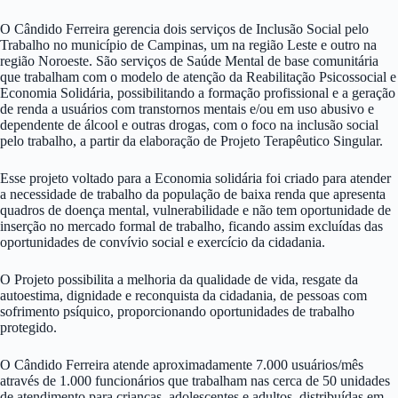
O Cândido Ferreira gerencia dois serviços de Inclusão Social pelo
Trabalho no município de Campinas, um na região Leste e outro na
região Noroeste. São serviços de Saúde Mental de base comunitária
que trabalham com o modelo de atenção da Reabilitação Psicossocial e
Economia Solidária, possibilitando a formação profissional e a geração
de renda a usuários com transtornos mentais e/ou em uso abusivo e
dependente de álcool e outras drogas, com o foco na inclusão social
pelo trabalho, a partir da elaboração de Projeto Terapêutico Singular.
Esse projeto voltado para a Economia solidária foi criado para atender
a necessidade de trabalho da população de baixa renda que apresenta
quadros de doença mental, vulnerabilidade e não tem oportunidade de
inserção no mercado formal de trabalho, ficando assim excluídas das
oportunidades de convívio social e exercício da cidadania.
O Projeto possibilita a melhoria da qualidade de vida, resgate da
autoestima, dignidade e reconquista da cidadania, de pessoas com
sofrimento psíquico, proporcionando oportunidades de trabalho
protegido.
O Cândido Ferreira atende aproximadamente 7.000 usuários/mês
através de 1.000 funcionários que trabalham nas cerca de 50 unidades
de atendimento para crianças, adolescentes e adultos, distribuídas em