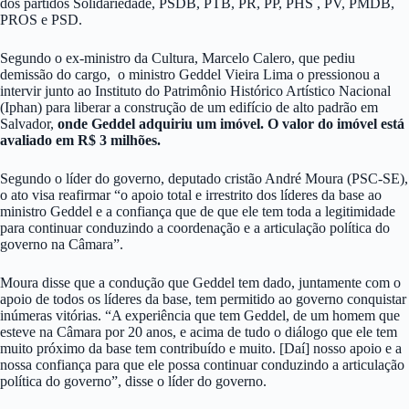
dos partidos Solidariedade, PSDB, PTB, PR, PP, PHS , PV, PMDB,
PROS e PSD.
Segundo o ex-ministro da Cultura, Marcelo Calero, que pediu
demissão do cargo, o ministro Geddel Vieira Lima o pressionou a
intervir junto ao Instituto do Patrimônio Histórico Artístico Nacional
(Iphan) para liberar a construção de um edifício de alto padrão em
Salvador,
onde Geddel adquiriu um imóvel. O valor do imóvel está
avaliado em R$ 3 milhões.
Segundo o líder do governo, deputado cristão André Moura (PSC-SE),
o ato visa reafirmar “o apoio total e irrestrito dos líderes da base ao
ministro Geddel e a confiança que de que ele tem toda a legitimidade
para continuar conduzindo a coordenação e a articulação política do
governo na Câmara”.
Moura disse que a condução que Geddel tem dado, juntamente com o
apoio de todos os líderes da base, tem permitido ao governo conquistar
inúmeras vitórias. “A experiência que tem Geddel, de um homem que
esteve na Câmara por 20 anos, e acima de tudo o diálogo que ele tem
muito próximo da base tem contribuído e muito. [Daí] nosso apoio e a
nossa confiança para que ele possa continuar conduzindo a articulação
política do governo”, disse o líder do governo.