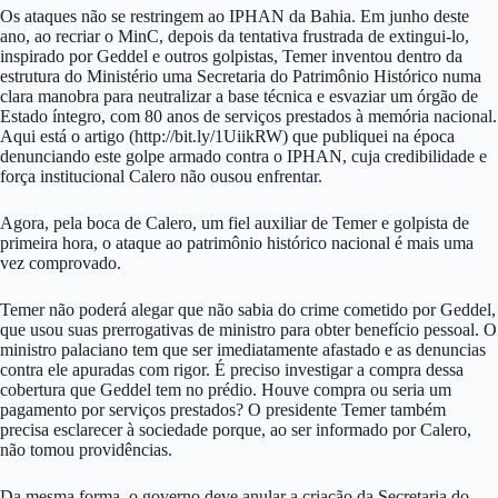
Os ataques não se restringem ao IPHAN da Bahia. Em junho deste
ano, ao recriar o MinC, depois da tentativa frustrada de extingui-lo,
inspirado por Geddel e outros golpistas, Temer inventou dentro da
estrutura do Ministério uma Secretaria do Patrimônio Histórico numa
clara manobra para neutralizar a base técnica e esvaziar um órgão de
Estado íntegro, com 80 anos de serviços prestados à memória nacional.
Aqui está o artigo (http://bit.ly/1UiikRW) que publiquei na época
denunciando este golpe armado contra o IPHAN, cuja credibilidade e
força institucional Calero não ousou enfrentar.
Agora, pela boca de Calero, um fiel auxiliar de Temer e golpista de
primeira hora, o ataque ao patrimônio histórico nacional é mais uma
vez comprovado.
Temer não poderá alegar que não sabia do crime cometido por Geddel,
que usou suas prerrogativas de ministro para obter benefício pessoal. O
ministro palaciano tem que ser imediatamente afastado e as denuncias
contra ele apuradas com rigor. É preciso investigar a compra dessa
cobertura que Geddel tem no prédio. Houve compra ou seria um
pagamento por serviços prestados? O presidente Temer também
precisa esclarecer à sociedade porque, ao ser informado por Calero,
não tomou providências.
Da mesma forma, o governo deve anular a criação da Secretaria do