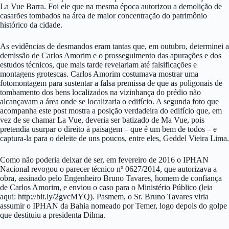
La Vue Barra. Foi ele que na mesma época autorizou a demolição de
casarões tombados na área de maior concentração do patrimônio
histórico da cidade.
As evidências de desmandos eram tantas que, em outubro, determinei a
demissão de Carlos Amorim e o prosseguimento das apurações e dos
estudos técnicos, que mais tarde revelariam até falsificações e
montagens grotescas. Carlos Amorim costumava mostrar uma
fotomontagem para sustentar a falsa premissa de que as poligonais de
tombamento dos bens localizados na vizinhança do prédio não
alcançavam a área onde se localizaria o edifício. A segunda foto que
acompanha este post mostra a posição verdadeira do edifício que, em
vez de se chamar La Vue, deveria ser batizado de Ma Vue, pois
pretendia usurpar o direito à paisagem – que é um bem de todos – e
captura-la para o deleite de uns poucos, entre eles, Geddel Vieira Lima.
Como não poderia deixar de ser, em fevereiro de 2016 o IPHAN
Nacional revogou o parecer técnico nº 0627/2014, que autorizava a
obra, assinado pelo Engenheiro Bruno Tavares, homem de confiança
de Carlos Amorim, e enviou o caso para o Ministério Público (leia
aqui: http://bit.ly/2gvcMYQ). Pasmem, o Sr. Bruno Tavares viria
assumir o IPHAN da Bahia nomeado por Temer, logo depois do golpe
que destituiu a presidenta Dilma.