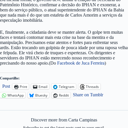
Patrimônio Histórico, confirmar a decisão do IPHAN e exonerar, a
bem do serviço público, o atual superintendente do IPHAN da Bahia
que nada mais é do que um estafeta de Carlos Amorim a serviços da
especulação imobiliária.
E, finalmente, a cidadania deve se manter alerta. O golpe tem muitas
faces e tentará contornar mais esta crise na base da mentira e da
manipulação. Precisamos estar atentos e fortes para enfrentar seus
ardis. Estão trocando um golpista de pouca idade por uma raposa velha
e felpuda. Ele virá cheio de truques e espertezas. Os dirigentes e
servidores do IPHAN estão merecendo nosso reconhecimento e
precisando do nosso apoio.(Do
Facebook de Juca Ferreira
)
Compartilhe:
Post
Print
Email
Telegram
Threads
Share on Tumblr
WhatsApp
Bluesky
Reddit
Discover more from Carta Campinas
Subscribe to get the latest posts sent to your email.