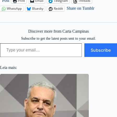
Post
Print
Email
Telegram
Threads
Share on Tumblr
WhatsApp
Bluesky
Reddit
Discover more from Carta Campinas
Subscribe to get the latest posts sent to your email.
Type your email…
Subscribe
Leia mais: