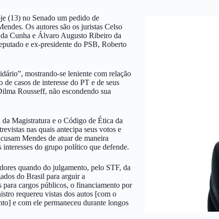
hoje (13) no Senado um pedido de
ndes. Os autores são os juristas Celso
 da Cunha e Álvaro Augusto Ribeiro da
deputado e ex-presidente do PSB, Roberto
idário”, mostrando-se leniente com relação
 de casos de interesse do PT e de seus
 Dilma Rousseff, não escondendo sua
a da Magistratura e o Código de Ética da
revistas nas quais antecipa seus votos e
 acusam Mendes de atuar de maneira
 interesses do grupo político que defende.
dores quando do julgamento, pelo STF, da
dos do Brasil para arguir a
s para cargos públicos, o financiamento por
stro requereu vistas dos autos [com o
ento] e com ele permaneceu durante longos