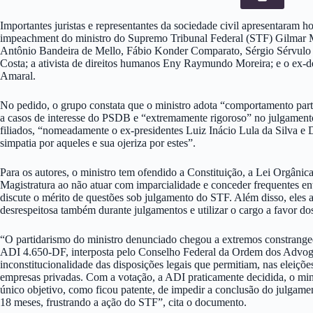
Importantes juristas e representantes da sociedade civil apresentaram 
impeachment do ministro do Supremo Tribunal Federal (STF) Gilmar Me
Antônio Bandeira de Mello, Fábio Konder Comparato, Sérgio Sérvulo
Costa; a ativista de direitos humanos Eny Raymundo Moreira; e o ex-
Amaral.
No pedido, o grupo constata que o ministro adota “comportamento part
a casos de interesse do PSDB e “extremamente rigoroso” no julgamento
filiados, “nomeadamente o ex-presidentes Luiz Inácio Lula da Silva e
simpatia por aqueles e sua ojeriza por estes”.
Para os autores, o ministro tem ofendido a Constituição, a Lei Orgânic
Magistratura ao não atuar com imparcialidade e conceder frequentes ent
discute o mérito de questões sob julgamento do STF. Além disso, eles
desrespeitosa também durante julgamentos e utilizar o cargo a favor dos
“O partidarismo do ministro denunciado chegou a extremos constrange
ADI 4.650-DF, interposta pelo Conselho Federal da Ordem dos Advoga
inconstitucionalidade das disposições legais que permitiam, nas eleiçõe
empresas privadas. Com a votação, a ADI praticamente decidida, o mini
único objetivo, como ficou patente, de impedir a conclusão do julgam
18 meses, frustrando a ação do STF”, cita o documento.