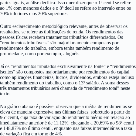
partes iguais, análise decílica. Isso quer dizer que o 1º centil se refere
ao 1% com menores dados e o 8º decil se refere ao intervalo entre os
70% inferiores e os 20% superiores.
Outro esclarecimento metodológico relevante, antes de observar os
resultados, se refere às tipificações de renda. Os rendimentos das
pessoas físicas recebem tratamentos tributários diferenciados. Os
“rendimentos tributáveis” são majoritariamente compostos por
rendimentos do trabalho, embora tenha também rendimento de
propriedade, como por exemplo, aluguéis.
Já os “rendimentos tributados exclusivamente na fonte” e “rendimentos
isentos” são compostos majoritariamente por rendimentos do capital,
como aplicações financeiras, lucros, dividendos, embora esteja incluso
também rendimento do trabalho, como o 13º salário. A soma desses
três tratamentos tributários será chamada de “rendimento total” neste
texto.
No gráfico abaixo é possível observar que a média de rendimentos se
eleva de maneira expressiva nas últimas faixas, sobretudo a partir do
96º centil, cuja taxa de variação do rendimento médio em relação ao
imediatamente anterior é de 11,12%, chegando a 20,69% no 98º centil
e 148,87% no último centil, enquanto nas faixas intermediárias a taxa
de variação fica em torno de 4%.