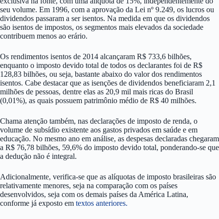
exclusiva na fonte, com uma alíquota de 15%, independentemente do
seu volume. Em 1996, com a aprovação da Lei nº 9.249, os lucros ou
dividendos passaram a ser isentos. Na medida em que os dividendos
são isentos de impostos, os segmentos mais elevados da sociedade
contribuem menos ao erário.
Os rendimentos isentos de 2014 alcançaram R$ 733,6 bilhões,
enquanto o imposto devido total de todos os declarantes foi de R$
128,83 bilhões, ou seja, bastante abaixo do valor dos rendimentos
isentos. Cabe destacar que as isenções de dividendos beneficiaram 2,1
milhões de pessoas, dentre elas as 20,9 mil mais ricas do Brasil
(0,01%), as quais possuem patrimônio médio de R$ 40 milhões.
Chama atenção também, nas declarações de imposto de renda, o
volume de subsídio existente aos gastos privados em saúde e em
educação. No mesmo ano em análise, as despesas declaradas chegaram
a R$ 76,78 bilhões, 59,6% do imposto devido total, ponderando-se que
a dedução não é integral.
Adicionalmente, verifica-se que as alíquotas de imposto brasileiras são
relativamente menores, seja na comparação com os países
desenvolvidos, seja com os demais países da América Latina,
conforme já exposto em
textos anteriores.