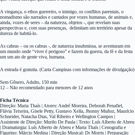
A vingança, o ethos guerreiro, o inimigo, os conflitos parentais, o
nomadismo são narrados e cantados por vozes humanas, de animais e,
ainda, vozes de seres – da natureza, objetos -, que revelam suas
perspectivas e, com suas presenças, delimitam um território apesar da
dureza de habitá-lo.
As cabras – ou os cabras -, de natureza insubmissa, se aventuram em
um mundo onde “viver é perigoso” e fazem da guerra, da fé e da festa
um um ato de gente viva, humana.
A entrada é gratuita. (Carta Campinas com informações de divulgação)
Sem Gênero, Adulto, 150 min
12 – Não recomendado para menores de 12 anos
Ficha Técnica
Direção: Maria Thaís | Atores: André Moreira, Deborah Penafiel,
Flávia Teixeira, Gisele Petty, Gustavo Xella, Jhonny Muñoz, Maurício
Schneider, Natacha Dias, Val Ribeiro e Wellington Campos |
Assistente de Direção: Murilo De Paula | Texto: Luís Alberto de Abreu
| Dramaturgia: Luís Alberto de Abreu e Maria Thaís | Cenografia e
Figurino: Márcio Medina | Direção Musical: Dr Morris | Preparação