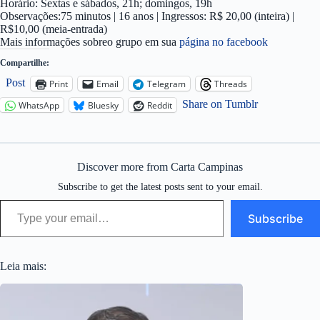
Horário: Sextas e sábados, 21h; domingos, 19h
Observações:75 minutos | 16 anos | Ingressos: R$ 20,00 (inteira) |
R$10,00 (meia-entrada)
Mais informações sobreo grupo em sua
página no facebook
Compartilhe:
Post
Print
Email
Telegram
Threads
Share on Tumblr
WhatsApp
Bluesky
Reddit
Discover more from Carta Campinas
Subscribe to get the latest posts sent to your email.
Type your email…
Subscribe
Leia mais: