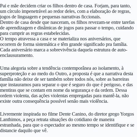
Pai e mãe decidem criar os filhos dentro de casa. Forjam, para tanto,
um círculo impenetrável ao redor deles, com a elaboração de regras,
jogos de linguagem e pequenas narrativas ficcionais.
Dentro de casa desde que nasceram, os filhos revezam-se entre tarefas
de aprendizagem e dinâmicas de jogos para passar o tempo, cuidando
para cumprir as regras estabelecidas.
O tempo atravessa a casa e se materializa nos aniversários, que
ocorrem de forma sistemática e têm grande significado pra família.
Cada aniversário marca a sobrevivência daquela estrutura de auto-
enclausuramento.
Uma alegoria sobre a tendência contemporânea ao isolamento, à
superproteção e ao medo do Outro, a proposta é que a narrativa desta
família não deixe de ser também sobre todos nós, sobre as barreiras
que instauramos para separar o que é seguro do que é perigoso, e das
mentiras que se contam em nome da segurança e da ordem. Dessa
ordem violenta, das ações violentas empregadas para mantê-la, não
existe outra consequência possível senão mais violência.
Livremente inspirada no filme Dente Canino, do diretor grego Yorgos
Lanthimos, a peça retrata situações do cotidiano de maneira
estranhada, para que o espectador ao mesmo tempo se identifique e se
distancie daquilo que vê.