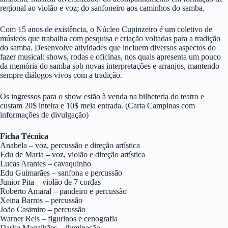
regional ao violão e voz; do sanfoneiro aos caminhos do samba.
Com 15 anos de existência, o Núcleo Cupinzeiro é um coletivo de
músicos que trabalha com pesquisa e criação voltadas para a tradição
do samba. Desenvolve atividades que incluem diversos aspectos do
fazer musical: shows, rodas e oficinas, nos quais apresenta um pouco
da memória do samba sob novas interpretações e arranjos, mantendo
sempre diálogos vivos com a tradição.
Os ingressos para o show estão à venda na bilheteria do teatro e
custam 20$ inteira e 10$ meia entrada. (Carta Campinas com
informações de divulgação)
Ficha Técnica
Anabela – voz, percussão e direção artística
Edu de Maria – voz, violão e direção artística
Lucas Arantes – cavaquinho
Edu Guimarães – sanfona e percussão
Junior Pita – violão de 7 cordas
Roberto Amaral – pandeiro e percussão
Xeina Barros – percussão
João Casimiro – percussão
Warner Reis – figurinos e cenografia
Darko Magalhães – iluminação