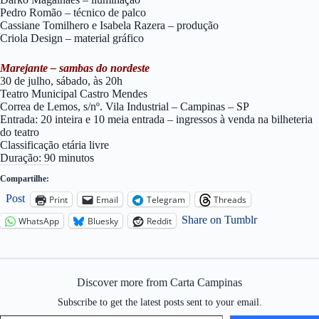
Pedro Romão – técnico de palco
Cassiane Tomilhero e Isabela Razera – produção
Criola Design – material gráfico
Marejante – sambas do nordeste
30 de julho, sábado, às 20h
Teatro Municipal Castro Mendes
Correa de Lemos, s/nº. Vila Industrial – Campinas – SP
Entrada: 20 inteira e 10 meia entrada – ingressos à venda na bilheteria
do teatro
Classificação etária livre
Duração: 90 minutos
Compartilhe:
Post
Print
Email
Telegram
Threads
Share on Tumblr
WhatsApp
Bluesky
Reddit
Discover more from Carta Campinas
Subscribe to get the latest posts sent to your email.
Type your email…