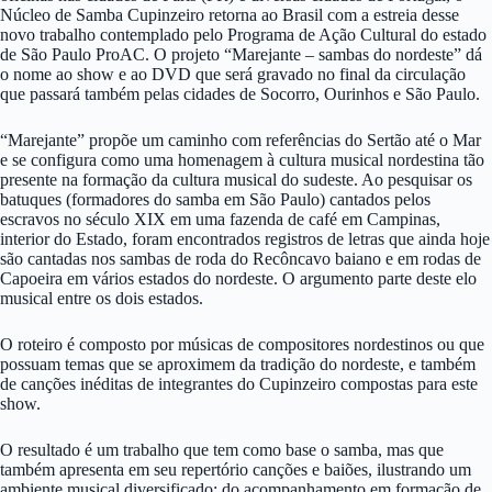
Núcleo de Samba Cupinzeiro retorna ao Brasil com a estreia desse
novo trabalho contemplado pelo Programa de Ação Cultural do estado
de São Paulo ProAC. O projeto “Marejante – sambas do nordeste” dá
o nome ao show e ao DVD que será gravado no final da circulação
que passará também pelas cidades de Socorro, Ourinhos e São Paulo.
“Marejante” propõe um caminho com referências do Sertão até o Mar
e se configura como uma homenagem à cultura musical nordestina tão
presente na formação da cultura musical do sudeste. Ao pesquisar os
batuques (formadores do samba em São Paulo) cantados pelos
escravos no século XIX em uma fazenda de café em Campinas,
interior do Estado, foram encontrados registros de letras que ainda hoje
são cantadas nos sambas de roda do Recôncavo baiano e em rodas de
Capoeira em vários estados do nordeste. O argumento parte deste elo
musical entre os dois estados.
O roteiro é composto por músicas de compositores nordestinos ou que
possuam temas que se aproximem da tradição do nordeste, e também
de canções inéditas de integrantes do Cupinzeiro compostas para este
show.
O resultado é um trabalho que tem como base o samba, mas que
também apresenta em seu repertório canções e baiões, ilustrando um
ambiente musical diversificado: do acompanhamento em formação de