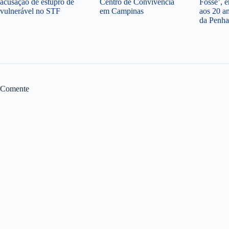
acusação de estupro de
Centro de Convivência
Fosse’,
vulnerável no STF
em Campinas
aos 20 a
da Penha
Comente