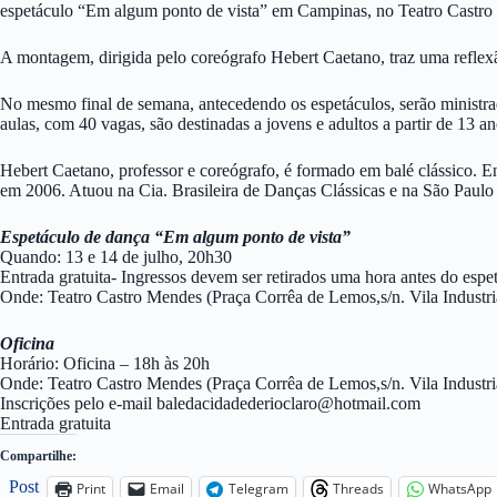
espetáculo “Em algum ponto de vista” em Campinas, no Teatro Castro
A montagem, dirigida pelo coreógrafo Hebert Caetano, traz uma reflex
No mesmo final de semana, antecedendo os espetáculos, serão ministra
aulas, com 40 vagas, são destinadas a jovens e adultos a partir de 13
Hebert Caetano, professor e coreógrafo, é formado em balé clássico. En
em 2006. Atuou na Cia. Brasileira de Danças Clássicas e na São Paul
Espetáculo de dança “Em algum ponto de vista”
Quando: 13 e 14 de julho, 20h30
Entrada gratuita- Ingressos devem ser retirados uma hora antes do espe
Onde: Teatro Castro Mendes (Praça Corrêa de Lemos,s/n. Vila Industr
Oficina
Horário: Oficina – 18h às 20h
Onde: Teatro Castro Mendes (Praça Corrêa de Lemos,s/n. Vila Industr
Inscrições pelo e-mail
baledacidadederioclaro@hotmail.com
Entrada gratuita
Compartilhe:
Post
Print
Email
Telegram
Threads
WhatsApp