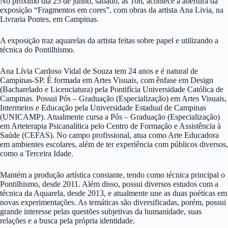
No próximo dia 25 de junho, sábado, às 10h, acontece a abertura da
exposição “Fragmentos em cores”, com obras da artista Ana Livia, na
Livraria Pontes, em Campinas.
A exposição traz aquarelas da artista feitas sobre papel e utilizando a
técnica do Pontilhismo.
Ana Lívia Cardoso Vidal de Souza tem 24 anos e é natural de
Campinas-SP. É formada em Artes Visuais, com ênfase em Design
(Bacharelado e Licenciatura) pela Pontifícia Universidade Católica de
Campinas. Possui Pós – Graduação (Especialização) em Artes Visuais,
Intermeios e Educação pela Universidade Estadual de Campinas
(UNICAMP). Atualmente cursa a Pós – Graduação (Especialização)
em Arteterapia Psicanalítica pelo Centro de Formação e Assistência à
Saúde (CEFAS). No campo profissional, atua como Arte Educadora
em ambientes escolares, além de ter experiência com públicos diversos,
como a Terceira Idade.
Mantém a produção artística constante, tendo como técnica principal o
Pontilhismo, desde 2011. Além disso, possui diversos estudos com a
técnica da Aquarela, desde 2013, e atualmente une as duas poéticas em
novas experimentações. As temáticas são diversificadas, porém, possui
grande interesse pelas questões subjetivas da humanidade, suas
relações e a busca pela própria identidade.