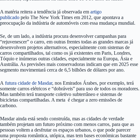
A matéria reitera a tendência já observada em
artigo
publicado
pelo The New York Times em 2012, que apontava a
preocupação da indústria de automóveis com essa mudança mundial.
Se, de um lado, a indústria procura desenvolver campanhas para
“rejuvenescer” o carro, em outras frentes todas as grandes marcas já
desenvolvem projetos alternativos, especialmente com sistemas de
carros compartilhados, tal como os já existentes em Paris, Londres,
Tóquio e inúmeras outras cidades, especialmente na Europa, Ásia e
Austrália. As previsões mais conservadoras indicam que em 2025 esse
segmento movimentará cerca de 6,5 bilhões de dólares por ano.
A
futura cidade de Masdar
, nos Emirados Árabes, por exemplo, terá
somente carros elétricos e “dobráveis” para uso de todos os moradores.
Mas também terá transporte coletivo subterrâneo e sistemas de
bicicletas compartilhadas. A meta é chegar a zero emissões de
carbono.
Masdar ainda está sendo construída, mas as cidades de verdade
também projetam um futuro próximo com menos carros, para que as
pessoas voltem a desfrutar os espaços urbanos, o que pode parecer
uma proposta romântica, utópica, mas tem bases econômicas bastante