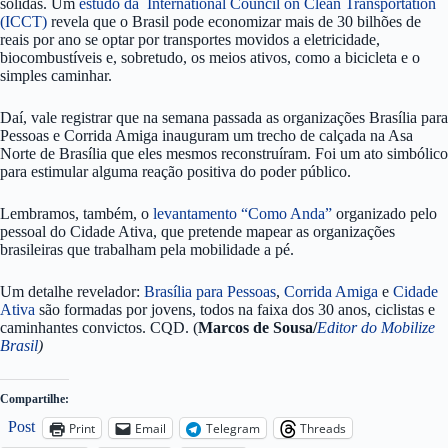
sólidas. Um
estudo da International Council on Clean Transportation
(ICCT)
revela que o Brasil pode economizar mais de 30 bilhões de
reais por ano se optar por transportes movidos a eletricidade,
biocombustíveis e, sobretudo, os meios ativos, como a bicicleta e o
simples caminhar.
Daí, vale registrar que na semana passada as organizações Brasília para
Pessoas e Corrida Amiga inauguram um trecho de calçada na Asa
Norte de Brasília que eles mesmos reconstruíram. Foi um ato simbólico
para estimular alguma reação positiva do poder público.
Lembramos, também, o
levantamento “Como Anda”
organizado pelo
pessoal do Cidade Ativa, que pretende mapear as organizações
brasileiras que trabalham pela mobilidade a pé.
Um detalhe revelador:
Brasília para Pessoas
,
Corrida Amiga
e
Cidade
Ativa
são formadas por jovens, todos na faixa dos 30 anos, ciclistas e
caminhantes convictos. CQD. (
Marcos de Sousa/
Editor do Mobilize
Brasil
)
Compartilhe:
Post
Print
Email
Telegram
Threads