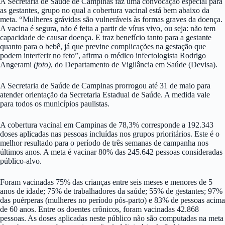
A Secretaria de Saúde de Campinas faz uma convocação especial para
as gestantes, grupo no qual a cobertura vacinal está bem abaixo da
meta. “Mulheres grávidas são vulneráveis às formas graves da doença.
A vacina é segura, não é feita a partir de vírus vivo, ou seja: não tem
capacidade de causar doença. E traz benefício tanto para a gestante
quanto para o bebê, já que previne complicações na gestação que
podem interferir no feto”, afirma o médico infectologista Rodrigo
Angerami
(foto)
, do Departamento de Vigilância em Saúde (Devisa).
A Secretaria de Saúde de Campinas prorrogou até 31 de maio para
atender orientação da Secretaria Estadual de Saúde. A medida vale
para todos os municípios paulistas.
A cobertura vacinal em Campinas de 78,3% corresponde a 192.343
doses aplicadas nas pessoas incluídas nos grupos prioritários. Este é o
melhor resultado para o período de três semanas de campanha nos
últimos anos. A meta é vacinar 80% das 245.642 pessoas consideradas
público-alvo.
Foram vacinadas 75% das crianças entre seis meses e menores de 5
anos de idade; 75% de trabalhadores da saúde; 55% de gestantes; 97%
das puérperas (mulheres no período pós-parto) e 83% de pessoas acima
de 60 anos. Entre os doentes crônicos, foram vacinadas 42.868
pessoas. As doses aplicadas neste público não são computadas na meta