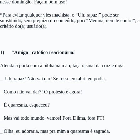
nesse domingão. Façam bom uso!
*Para evitar qualquer viés machista
,
o “Uh, rapaz!” pode ser
substituído
,
sem prejuízo do conteúdo
,
por
:
“Menina, nem te conto!”, a
critério do(a) usuário(a).
1) “Amigo” católico reacionário:
Atenda a porta com a bíblia na mão, faça o sinal da cruz e diga:
_ Uh, rapaz! Não vai dar! Se fosse em abril eu podia.
_ Como não vai dar?! O protesto é agora!
_ É quaresma, esqueceu?
_ Mas vai todo mundo, vamos! Fora Dilma, fora PT!
_ Olha, eu adoraria, mas pra mim a quaresma é sagrada.