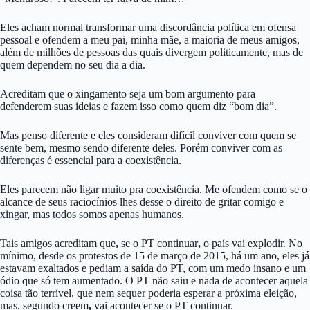
Eles acham normal transformar uma discordância política em ofensa
pessoal e ofendem a meu pai, minha mãe, a maioria de meus amigos,
além de milhões de pessoas das quais divergem politicamente, mas de
quem dependem no seu dia a dia.
Acreditam que o xingamento seja um bom argumento para
defenderem
suas ideias e fazem isso como quem diz “bom dia”.
Mas penso diferente e eles consideram difícil conviver com quem se
sente bem, mesmo sendo diferente deles. Porém conviver com as
diferenças é essencial para a coexistência.
Eles parecem não ligar muito pra coexistência. Me ofendem como se o
alcance de seus raciocínios lhes desse o direito de gritar comigo e
xingar, mas todos somos apenas humanos.
Tais amigos acreditam que
,
se o PT continuar
,
o país vai explodir. No
mínimo, desde os protestos de 15 de março de 2015, há um ano, eles já
estavam exaltados e pediam a saída do PT, com um medo insano e um
ódio que só tem aumentado. O PT não saiu e nada de acontecer aquela
coisa tão terrível, que nem sequer poderia esperar a próxima eleição,
mas, segundo creem
,
vai acontecer se o PT continuar.