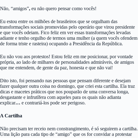
Não, “amigos”
,
eu não quero pensar como vocês!
Eu estou entre os milhões de brasileiros que se orgulham das
transformações sociais promovidas pelo operário que virou presidente
e que vocês odeiam. Fico feliz em ver essas transformações levadas
adiante e tenho orgulho de termos uma mulher (a quem vocês ofendem
de forma triste e rasteira) ocupando a Presidência da República.
Eu não vou aos protestos! Estou feliz em me posicionar, por vontade
própria, ao lado de milhares de personalidades admiráveis, de amigos
que me entendem, de gente da paz, honesta e que não vai!
Dito isto, foi pensando nas pessoas que pensam diferente e desejam
fazer qualquer outra coisa no domingo, que criei esta cartilha. Ela traz
dicas e macetes práticos que nos pouparão de uma conversa longa,
desgastante e infrutífera com aqueles para os quais não adianta
explicar
…
e contrariá-los pode ser perigoso.
A Cartilha
Não precisam ter receio nem constrangimento, é só seguirem a cartilha.
Uma lição para cada tipo de “amigo” que os for convidar a protestar