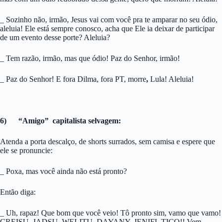
_ Sozinho não, irmão, Jesus vai com você pra te amparar no seu ódio,
aleluia! Ele está sempre conosco, acha que Ele ia deixar de participar
de um evento desse porte? Aleluia?
_ Tem razão, irmão, mas que ódio! Paz do Senhor, irmão!
_ Paz do Senhor! E fora Dilma, fora PT, morre
,
Lula! Aleluia!
6) “Amigo” capitalista selvagem:
Atenda a porta descalço, de shorts surrados, sem camisa e espere que
ele se pronuncie:
_ Poxa, mas você ainda não está pronto?
Então diga:
_ Uh, rapaz! Que bom que você veio! Tô pronto sim, vamo que vamo!
CREISU, JADSU, WELITU, DAYANY, JENIFI, TICO!! Vem,