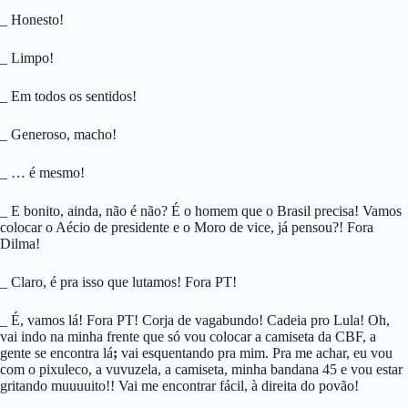
_ Honesto!
_ Limpo!
_ Em todos os sentidos!
_ Generoso, macho!
_ … é mesmo!
_ E bonito, ainda, não é não? É o homem que o Brasil precisa! Vamos
colocar o Aécio de presidente e o Moro de vice, já pensou?! Fora
Dilma!
_ Claro, é pra isso que lutamos! Fora PT!
_ É, vamos lá! Fora PT! Corja de vagabundo! Cadeia pro Lula! Oh,
vai indo na minha frente que só vou colocar a camiseta da CBF, a
gente se encontra lá
;
vai esquentando pra mim. Pra me achar, eu vou
com o pixuleco, a vuvuzela, a camiseta, minha bandana 45 e vou estar
gritando muuuuito!! Vai me encontrar fácil, à direita do povão!