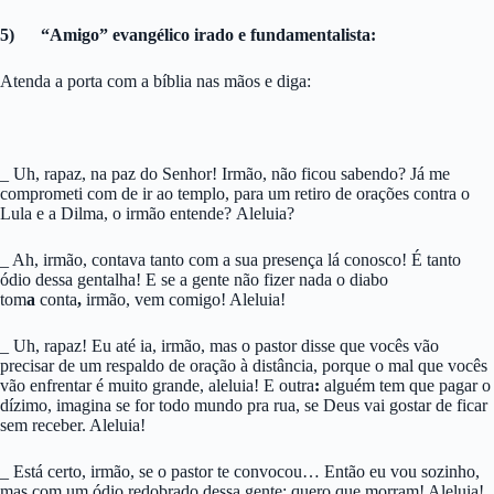
5) “Amigo” evangélico irado e fundamentalista:
Atenda a porta com a bíblia nas mãos e diga:
_ Uh, rapaz, na paz do Senhor! Irmão, não ficou sabendo? Já me
comprometi com de ir ao templo, para um retiro de orações contra o
Lula e a Dilma, o irmão entende? Aleluia?
_ Ah, irmão, contava tanto com a sua presença lá conosco! É tanto
ódio dessa gentalha! E se a gente não fizer nada o diabo
tom
a
conta
,
irmão, vem comigo! Aleluia!
_ Uh, rapaz! Eu até ia, irmão, mas o pastor disse que vocês vão
precisar de um respaldo de oração à distância, porque o mal que vocês
vão enfrentar é muito grande, aleluia! E outra
:
alguém tem que pagar o
dízimo, imagina se for todo mundo pra rua, se Deus vai gostar de ficar
sem receber. Aleluia!
_ Está certo, irmão, se o pastor te convocou… Então eu vou sozinho,
mas com um ódio redobrado dessa gente; quero que morram! Aleluia!