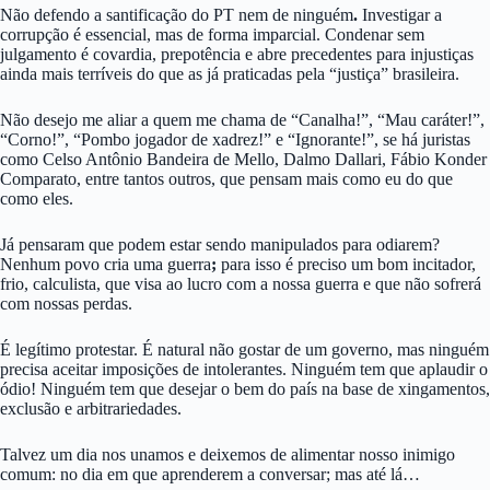
Não defendo a santificação do PT nem de ninguém
.
Investigar a
corrupção é essencial, mas de forma imparcial. Condenar sem
julgamento é covardia, prepotência e abre precedentes para injustiças
ainda mais terríveis do que as já praticadas pela “justiça” brasileira.
Não desejo me aliar a quem me chama de “Canalha!”, “Mau caráter!”,
“Corno!”, “Pombo jogador de xadrez!” e “Ignorante!”, se há juristas
como Celso Antônio Bandeira de Mello, Dalmo Dallari, Fábio Konder
Comparato, entre tantos outros, que pensam mais como eu do que
como eles.
Já pensaram que podem estar sendo manipulados para odiarem?
Nenhum povo cria uma guerra
;
para isso é preciso um bom incitador,
frio, calculista, que visa ao lucro com a nossa guerra e que não sofrerá
com nossas perdas.
É legítimo protestar. É natural não gostar de um governo, mas ninguém
precisa aceitar imposições de intolerantes. Ninguém tem que aplaudir o
ódio! Ninguém tem que desejar o bem do país na base de xingamentos,
exclusão e arbitrariedades.
Talvez um dia nos unamos e deixemos de alimentar nosso inimigo
comum: no dia em que aprenderem a conversar; mas até lá…