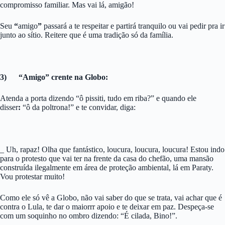
compromisso familiar. Mas vai lá, amigão!
Seu
“
amigo
”
passará a te respeitar e partirá tranquilo ou vai pedir pra ir
junto ao sítio. Reitere que é uma tradição só da família.
3) “Amigo” crente na Globo:
Atenda a porta dizendo “ô pissiti, tudo em riba?” e quando ele
disser
:
“ô da poltrona!” e te convidar, diga:
_ Uh, rapaz! Olha que fantástico, loucura, loucura, loucura! Estou indo
para o protesto que vai ter na frente da casa do chefão, uma mansão
construída ilegalmente em área de proteção ambiental, lá em Paraty.
Vou protestar muito!
Como ele só vê a Globo, não vai saber do que se trata, vai achar que é
contra o Lula, te dar o maiorrr apoio e te deixar em paz. Despeça-se
com um soquinho no ombro dizendo: “É cilada, Bino!”.