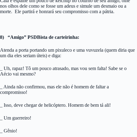
Caia e espalhe um pouco de ketchup no coturno de seu amigo, olhe
nos olhos dele como se fosse um adeus e simule um desmaio ou a
morte. Ele partirá e honrará seu compromisso com a pátria.
8) “Amigo” PSDBista de carteirinha:
Atenda a porta portando um pixuleco e uma vuvuzela (quem diria que
um dia eles seriam úteis) e diga:
_ Uh, rapaz! Tô um pouco atrasado, mas vou sem falta! Sabe se o
Aécio vai mesmo?
_ Ainda não confirmou, mas ele não é homem de faltar a
compromisso!
_ Isso, deve chegar de helicóptero. Homem de bem tá ali!
_ Um guerreiro!
_ Gênio!