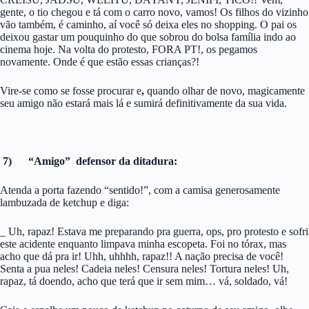
gente, o tio chegou e tá com o carro novo, vamos! Os filhos do vizinho
vão também, é caminho, aí você só deixa eles no shopping. O pai os
deixou gastar um pouquinho do que sobrou do bolsa família indo ao
cinema hoje. Na volta do protesto, FORA PT!, os pegamos
novamente. Onde é que estão essas crianças?!
Vire-se como se fosse procurar e
,
quando olhar de novo, magicamente
seu amigo não estará mais lá e sumirá definitivamente da sua vida.
7) “Amigo” defensor da ditadura:
Atenda a porta fazendo “sentido!”, com a camisa generosamente
lambuzada de ketchup e diga:
_ Uh, rapaz! Estava me preparando pra guerra, ops, pro protesto e sofri
este acidente enquanto limpava minha escopeta. Foi no tórax, mas
acho que dá pra ir! Uhh, uhhhh, rapaz!! A nação precisa de você!
Senta a pua neles! Cadeia neles! Censura neles! Tortura neles! Uh,
rapaz, tá doendo, acho que terá que ir sem mim… vá, soldado, vá!