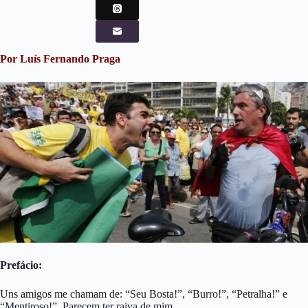
Por Luís Fernando Praga
Prefácio:
Uns amigos me chamam de: “Seu Bosta!”, “Burro!”, “Petralha!” e
“Mentiroso!”. Parecem ter raiva de mim…