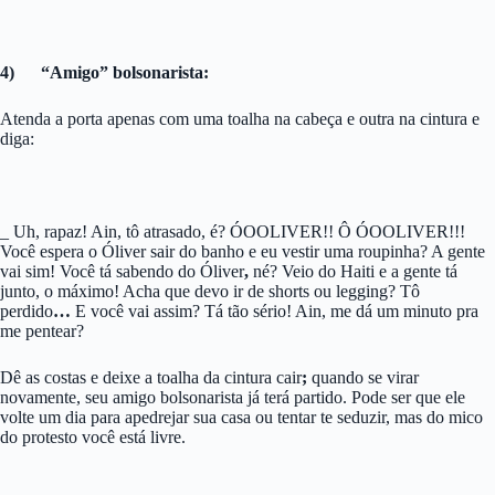
4) “Amigo” bolsonarista:
Atenda a porta apenas com uma toalha na cabeça e outra na cintura e
diga:
_ Uh, rapaz! Ain, tô atrasado, é? ÓOOLIVER!! Ô ÓOOLIVER!!!
Você espera o Óliver sair do banho e eu vestir uma roupinha? A gente
vai sim! Você tá sabendo do Óliver
,
né? Veio do Haiti e a gente tá
junto, o máximo! Acha que devo ir de shorts ou legging? Tô
perdido
…
E você vai assim? Tá tão sério! Ain, me dá um minuto pra
me pentear?
Dê as costas e deixe a toalha da cintura cair
;
quando se virar
novamente, seu amigo bolsonarista já terá partido. Pode ser que ele
volte um dia para apedrejar sua casa ou tentar te seduzir, mas do mico
do protesto você está livre.