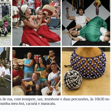
has de rua, com trompete, sax, trombone e duas percussões, às 16h30 no
 bumba-meu-boi, cacuriá e maracatu.