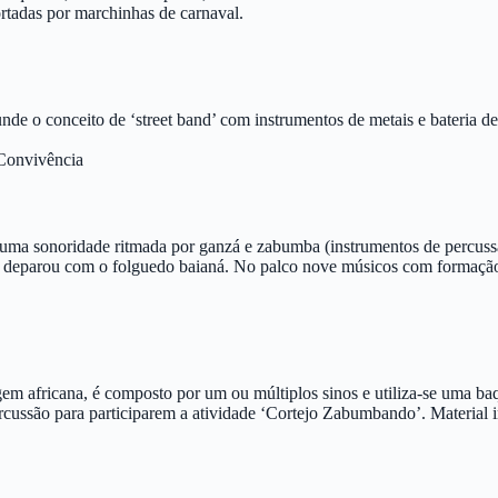
ortadas por marchinhas de carnaval.
unde o conceito de ‘street band’ com instrumentos de metais e bateri
 Convivência
ma sonoridade ritmada por ganzá e zabumba (instrumentos de percussão
e deparou com o folguedo baianá. No palco nove músicos com formação 
m africana, é composto por um ou múltiplos sinos e utiliza-se uma baq
rcussão para participarem a atividade ‘Cortejo Zabumbando’. Material i