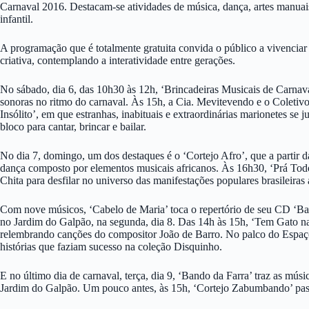
Carnaval 2016. Destacam-se atividades de música, dança, artes manuais
infantil.
A programação que é totalmente gratuita convida o público a vivenciar 
criativa, contemplando a interatividade entre gerações.
No sábado, dia 6, das 10h30 às 12h, ‘Brincadeiras Musicais de Carnava
sonoras no ritmo do carnaval. Às 15h, a Cia. Mevitevendo e o Coletivo
Insólito’, em que estranhas, inabituais e extraordinárias marionetes se 
bloco para cantar, brincar e bailar.
No dia 7, domingo, um dos destaques é o ‘Cortejo Afro’, que a partir 
dança composto por elementos musicais africanos. Às 16h30, ‘Prá To
Chita para desfilar no universo das manifestações populares brasileiras
Com nove músicos, ‘Cabelo de Maria’ toca o repertório de seu CD ‘Ba
no Jardim do Galpão, na segunda, dia 8. Das 14h às 15h, ‘Tem Gato n
relembrando canções do compositor João de Barro. No palco do Espaço 
histórias que faziam sucesso na coleção Disquinho.
E no último dia de carnaval, terça, dia 9, ‘Bando da Farra’ traz as mú
Jardim do Galpão. Um pouco antes, às 15h, ‘Cortejo Zabumbando’ pass