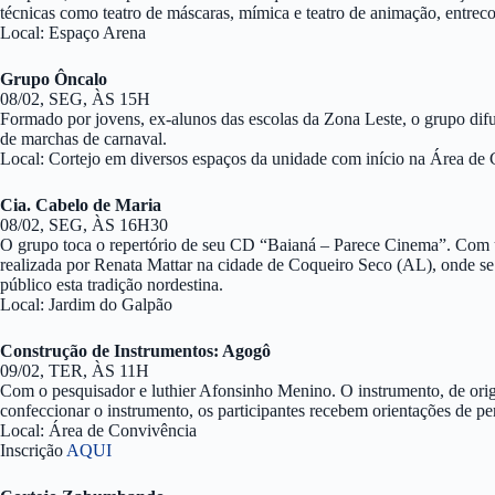
técnicas como teatro de máscaras, mímica e teatro de animação, entrec
Local: Espaço Arena
Grupo Ôncalo
08/02, SEG, ÀS 15H
Formado por jovens, ex-alunos das escolas da Zona Leste, o grupo dif
de marchas de carnaval.
Local: Cortejo em diversos espaços da unidade com início na Área de
Cia. Cabelo de Maria
08/02, SEG, ÀS 16H30
O grupo toca o repertório de seu CD “Baianá – Parece Cinema”. Com u
realizada por Renata Mattar na cidade de Coqueiro Seco (AL), onde s
público esta tradição nordestina.
Local: Jardim do Galpão
Construção de Instrumentos: Agogô
09/02, TER, ÀS 11H
Com o pesquisador e luthier Afonsinho Menino. O instrumento, de orige
confeccionar o instrumento, os participantes recebem orientações de pe
Local: Área de Convivência
Inscrição
AQUI