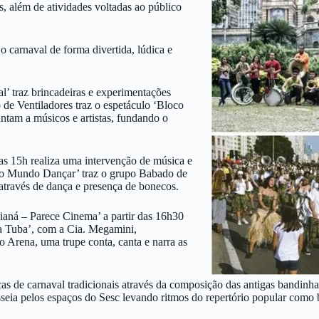
, além de atividades voltadas ao público
o carnaval de forma divertida, lúdica e
l’ traz brincadeiras e experimentações
 de Ventiladores traz o espetáculo ‘Bloco
juntam a músicos e artistas, fundando o
das 15h realiza uma intervenção de música e
do Mundo Dançar’ traz o grupo Babado de
 através de dança e presença de bonecos.
ianá – Parece Cinema’ a partir das 16h30
a Tuba’, com a Cia. Megamini,
Arena, uma trupe conta, canta e narra as
sicas de carnaval tradicionais através da composição das antigas bandin
eia pelos espaços do Sesc levando ritmos do repertório popular como