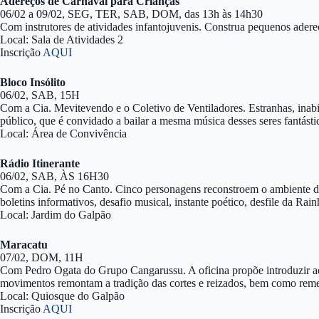
Adereços de Carnaval para Crianças
06/02 a 09/02, SEG, TER, SAB, DOM, das 13h às 14h30
Com instrutores de atividades infantojuvenis. Construa pequenos adereç
Local: Sala de Atividades 2
Inscrição
AQUI
Bloco Insólito
06/02, SAB, 15H
Com a Cia. Mevitevendo e o Coletivo de Ventiladores. Estranhas, inabitu
público, que é convidado a bailar a mesma música desses seres fantásti
Local: Área de Convivência
Rádio Itinerante
06/02, SAB, ÀS 16H30
Com a Cia. Pé no Canto. Cinco personagens reconstroem o ambiente de
boletins informativos, desafio musical, instante poético, desfile da Rain
Local: Jardim do Galpão
Maracatu
07/02, DOM, 11H
Com Pedro Ogata do Grupo Cangarussu. A oficina propõe introduzir aos
movimentos remontam a tradição das cortes e reizados, bem como rem
Local: Quiosque do Galpão
Inscrição
AQUI