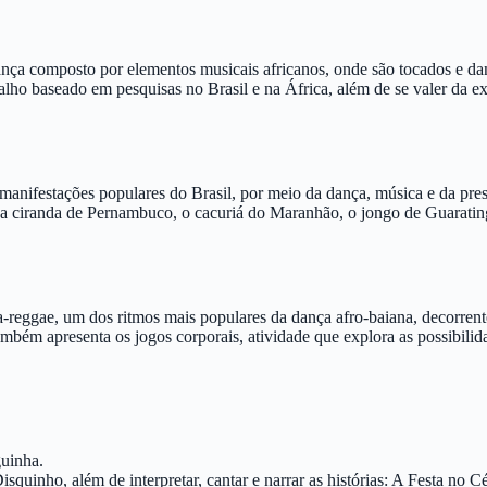
ça composto por elementos musicais africanos, onde são tocados e dan
lho baseado em pesquisas no Brasil e na África, além de se valer da exp
anifestações populares do Brasil, por meio da dança, música e da pres
 e a ciranda de Pernambuco, o cacuriá do Maranhão, o jongo de Guaratin
eggae, um dos ritmos mais populares da dança afro-baiana, decorrente
ambém apresenta os jogos corporais, atividade que explora as possibilid
guinha.
isquinho, além de interpretar, cantar e narrar as histórias: A Festa no