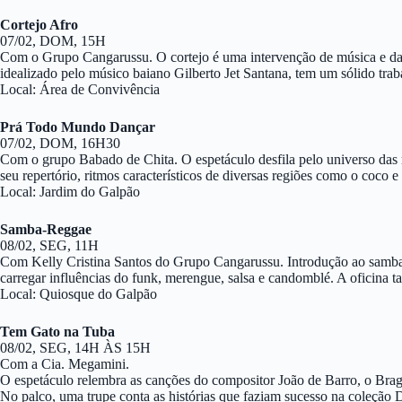
Cortejo Afro
07/02, DOM, 15H
Com o Grupo Cangarussu. O cortejo é uma intervenção de música e dan
idealizado pelo músico baiano Gilberto Jet Santana, tem um sólido traba
Local: Área de Convivência
Prá Todo Mundo Dançar
07/02, DOM, 16H30
Com o grupo Babado de Chita. O espetáculo desfila pelo universo das m
seu repertório, ritmos característicos de diversas regiões como o coco
Local: Jardim do Galpão
Samba-Reggae
08/02, SEG, 11H
Com Kelly Cristina Santos do Grupo Cangarussu. Introdução ao samba-r
carregar influências do funk, merengue, salsa e candomblé. A oficina t
Local: Quiosque do Galpão
Tem Gato na Tuba
08/02, SEG, 14H ÀS 15H
Com a Cia. Megamini.
O espetáculo relembra as canções do compositor João de Barro, o Bra
No palco, uma trupe conta as histórias que faziam sucesso na coleção D