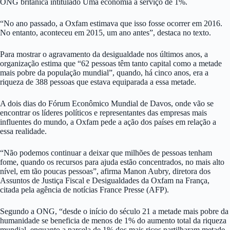
ONG britânica intitulado Uma economia a serviço de 1%.
“No ano passado, a Oxfam estimava que isso fosse ocorrer em 2016.
No entanto, aconteceu em 2015, um ano antes”, destaca no texto.
Para mostrar o agravamento da desigualdade nos últimos anos, a
organização estima que “62 pessoas têm tanto capital como a metade
mais pobre da população mundial”, quando, há cinco anos, era a
riqueza de 388 pessoas que estava equiparada a essa metade.
A dois dias do Fórum Econômico Mundial de Davos, onde vão se
encontrar os líderes políticos e representantes das empresas mais
influentes do mundo, a Oxfam pede a ação dos países em relação a
essa realidade.
“Não podemos continuar a deixar que milhões de pessoas tenham
fome, quando os recursos para ajuda estão concentrados, no mais alto
nível, em tão poucas pessoas”, afirma Manon Aubry, diretora dos
Assuntos de Justiça Fiscal e Desigualdades da Oxfam na França,
citada pela agência de notícias France Presse (AFP).
Segundo a ONG, “desde o início do século 21 a metade mais pobre da
humanidade se beneficia de menos de 1% do aumento total da riqueza
mundial, enquanto a parcela de 1% dos mais ricos partilharam metade