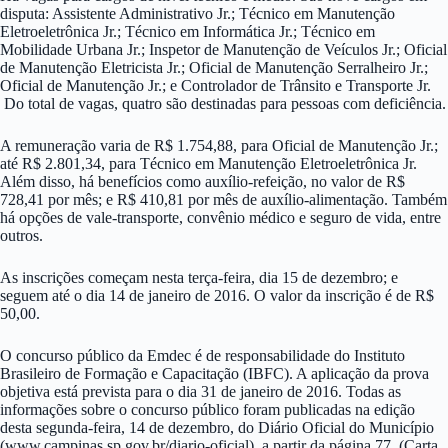
disputa: Assistente Administrativo Jr.; Técnico em Manutenção
Eletroeletrônica Jr.; Técnico em Informática Jr.; Técnico em
Mobilidade Urbana Jr.; Inspetor de Manutenção de Veículos Jr.; Oficial
de Manutenção Eletricista Jr.; Oficial de Manutenção Serralheiro Jr.;
Oficial de Manutenção Jr.; e Controlador de Trânsito e Transporte Jr.
Do total de vagas, quatro são destinadas para pessoas com deficiência.
A remuneração varia de R$ 1.754,88, para Oficial de Manutenção Jr.;
até R$ 2.801,34, para Técnico em Manutenção Eletroeletrônica Jr.
Além disso, há benefícios como auxílio-refeição, no valor de R$
728,41 por mês; e R$ 410,81 por mês de auxílio-alimentação. Também
há opções de vale-transporte, convênio médico e seguro de vida, entre
outros.
As inscrições começam nesta terça-feira, dia 15 de dezembro; e
seguem até o dia 14 de janeiro de 2016. O valor da inscrição é de R$
50,00.
O concurso público da Emdec é de responsabilidade do Instituto
Brasileiro de Formação e Capacitação (IBFC). A aplicação da prova
objetiva está prevista para o dia 31 de janeiro de 2016. Todas as
informações sobre o concurso público foram publicadas na edição
desta segunda-feira, 14 de dezembro, do Diário Oficial do Município
(www.campinas.sp.gov.br/diario-oficial), a partir da página 77. (Carta