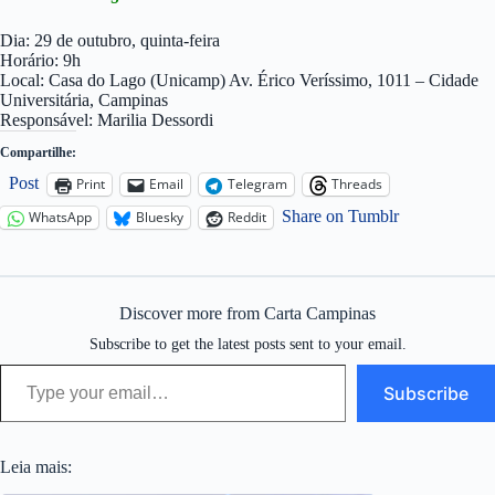
Dia: 29 de outubro, quinta-feira
Horário: 9h
Local: Casa do Lago (Unicamp) Av. Érico Veríssimo, 1011 – Cidade
Universitária, Campinas
Responsável: Marilia Dessordi
Compartilhe:
Post
Print
Email
Telegram
Threads
Share on Tumblr
WhatsApp
Bluesky
Reddit
Discover more from Carta Campinas
Subscribe to get the latest posts sent to your email.
Type your email…
Subscribe
Leia mais: