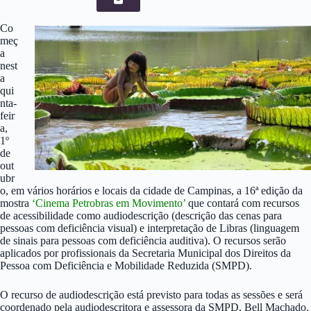
Co
meç
a
nest
a
qui
nta-
feir
a,
1º
de
out
ubr
o, em vários horários e locais da cidade de Campinas, a 16ª edição da
mostra
‘Cinema Petrobras em Movimento’
que contará com recursos
de acessibilidade como audiodescrição (descrição das cenas para
pessoas com deficiência visual) e interpretação de Libras (linguagem
de sinais para pessoas com deficiência auditiva). O recursos serão
aplicados por profissionais da Secretaria Municipal dos Direitos da
Pessoa com Deficiência e Mobilidade Reduzida (SMPD).
O recurso de audiodescrição está previsto para todas as sessões e será
coordenado pela audiodescritora e assessora da SMPD, Bell Machado.