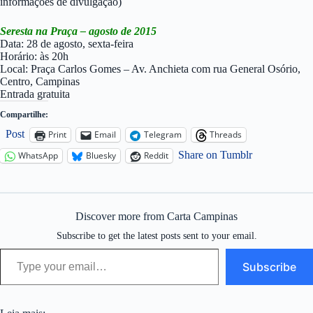
informações de divulgação)
Seresta na Praça – agosto de 2015
Data: 28 de agosto, sexta-feira
Horário: às 20h
Local: Praça Carlos Gomes – Av. Anchieta com rua General Osório,
Centro, Campinas
Entrada gratuita
Compartilhe:
Post
Print
Email
Telegram
Threads
Share on Tumblr
WhatsApp
Bluesky
Reddit
Discover more from Carta Campinas
Subscribe to get the latest posts sent to your email.
Type your email…
Subscribe