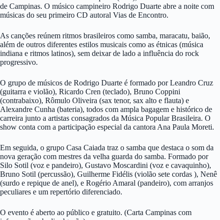
de Campinas. O músico campineiro Rodrigo Duarte abre a noite com
músicas do seu primeiro CD autoral Vias de Encontro.
As canções reúnem ritmos brasileiros como samba, maracatu, baião,
além de outros diferentes estilos musicais como as étnicas (música
indiana e ritmos latinos), sem deixar de lado a influência do rock
progressivo.
O grupo de músicos de Rodrigo Duarte é formado por Leandro Cruz
(guitarra e violão), Ricardo Cren (teclado), Bruno Coppini
(contrabaixo), Rômulo Oliveira (sax tenor, sax alto e flauta) e
Alexandre Cunha (bateria), todos com ampla bagagem e histórico de
carreira junto a artistas consagrados da Música Popular Brasileira. O
show conta com a participação especial da cantora Ana Paula Moreti.
Em seguida, o grupo Casa Caiada traz o samba que destaca o som da
nova geração com mestres da velha guarda do samba. Formado por
Silo Sotil (voz e pandeiro), Gustavo Moscardini (voz e cavaquinho),
Bruno Sotil (percussão), Guilherme Fidélis (violão sete cordas ), Nenê
(surdo e repique de anel), e Rogério Amaral (pandeiro), com arranjos
peculiares e um repertório diferenciado.
O evento é aberto ao público e gratuito. (Carta Campinas com