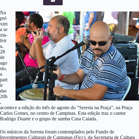
Na
pró
xim
a se
xta-
feir
a,
28
de
ago
sto,
a
part
ir
das
20h
,
acontece a edição do mês de agosto do “Seresta na Praça”, na Praça
Carlos Gomes, no centro de Campinas. Esta edição traz o cantor
Rodrigo Duarte e o grupo de samba Casa Caiada.
Os músicos da Seresta foram contemplados pelo Fundo de
Investimentos Culturais de Campinas (Ficc), da Secretaria de Cultura