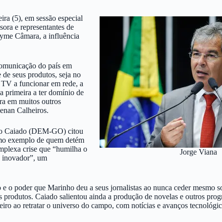
ira (5), em sessão especial
sora e representantes de
yme Câmara, a influência
comunicação do país em
 de seus produtos, seja no
a TV a funcionar em rede, a
, a primeira a ter domínio de
ira em muitos outros
Renan Calheiros.
ldo Caiado (DEM-GO) citou
como exemplo de quem detém
omplexa crise que “humilha o
Jorge Viana
e inovador”, um
o e o poder que Marinho deu a seus jornalistas ao nunca ceder mesmo 
us produtos. Caiado salientou ainda a produção de novelas e outros pr
ileiro ao retratar o universo do campo, com notícias e avanços tecnológi