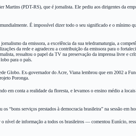
er Martins (PDT-RS), que é jornalista. Ele pediu aos dirigentes da empr
mundialmente. É impossível dizer todo o seu significado e o mínimo 
nalismo da emissora, a excelência da sua teledramaturgia, a competên
izações da rede e agradeceu a contribuição da emissora para o fortalec
nalista, ressaltou o papel da TV na preservação da imprensa livre e c
lobo para o país.
Rede Globo. Ex-governador do Acre, Viana lembrou que em 2002 a Fun
rojeto Poronga.
o em conta a realidade da floresta, e levamos o ensino médio a locai
 os “bons serviços prestados à democracia brasileira” na sessão em
r o nível de informação a todos os brasileiros — comentou Eunício, re