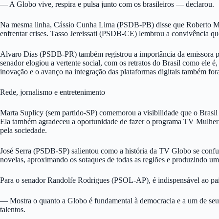
— A Globo vive, respira e pulsa junto com os brasileiros — declarou.
Na mesma linha, Cássio Cunha Lima (PSDB-PB) disse que Roberto Marin
enfrentar crises. Tasso Jereissati (PSDB-CE) lembrou a convivência qu
Alvaro Dias (PSDB-PR) também registrou a importância da emissora par
senador elogiou a vertente social, com os retratos do Brasil como ele
inovação e o avanço na integração das plataformas digitais também f
Rede, jornalismo e entretenimento
Marta Suplicy (sem partido-SP) comemorou a visibilidade que o Brasil ga
Ela também agradeceu a oportunidade de fazer o programa TV Mulher e
pela sociedade.
José Serra (PSDB-SP) salientou como a história da TV Globo se confund
novelas, aproximando os sotaques de todas as regiões e produzindo um
Para o senador Randolfe Rodrigues (PSOL-AP), é indispensável ao país 
— Mostra o quanto a Globo é fundamental à democracia e a um de seus 
talentos.