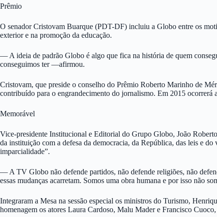
Prêmio
O senador Cristovam Buarque (PDT-DF) incluiu a Globo entre os motivo
exterior e na promoção da educação.
— A ideia de padrão Globo é algo que fica na história de quem conseg
conseguimos ter —afirmou.
Cristovam, que preside o conselho do Prêmio Roberto Marinho de Mérit
contribuído para o engrandecimento do jornalismo. Em 2015 ocorrerá a
Memorável
Vice-presidente Institucional e Editorial do Grupo Globo, João Robe
da instituição com a defesa da democracia, da República, das leis e d
imparcialidade”.
— A TV Globo não defende partidos, não defende religiões, não defe
essas mudanças acarretam. Somos uma obra humana e por isso não som
Integraram a Mesa na sessão especial os ministros do Turismo, Henr
homenagem os atores Laura Cardoso, Malu Mader e Francisco Cuoco, 