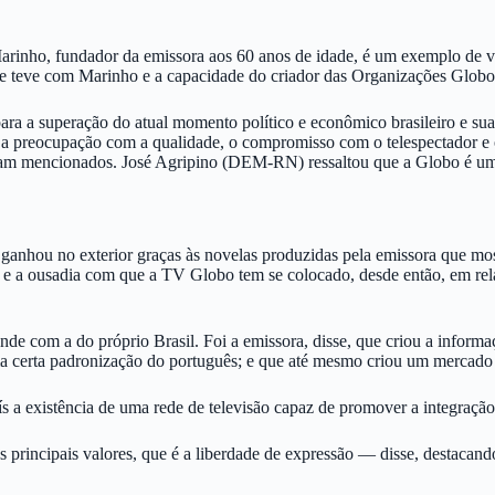
ho, fundador da emissora aos 60 anos de idade, é um exemplo de vigor
e teve com Marinho e a capacidade do criador das Organizações Globo d
a a superação do atual momento político e econômico brasileiro e sua
 é, a preocupação com a qualidade, o compromisso com o telespectador e
oram mencionados. José Agripino (DEM-RN) ressaltou que a Globo é um
nhou no exterior graças às novelas produzidas pela emissora que mostram
 a ousadia com que a TV Globo tem se colocado, desde então, em relaç
e com a do próprio Brasil. Foi a emissora, disse, que criou a informaç
a certa padronização do português; e que até mesmo criou um mercado p
a existência de uma rede de televisão capaz de promover a integração 
principais valores, que é a liberdade de expressão — disse, destacand