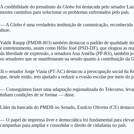
A credibilidade do jornalismo da Globo foi destacada pelo senador Lasi
mostra caminhos para solucionar os problemas enfrentados pelo país.
— A Globo é uma verdadeira instituição de comunicação, reconhecida 
disse.
Valdir Raupp (PMDB-RO) também destacou o padrão de qualidade do jor
e entretenimento, assim como Hélio José (PSD-DF), que elogiou as real
da liberdade de expressão, a senadora Ana Amélia (PP-RS), também jor
os senadores que se manifestaram na sessão quanto à contribuição da G
Já o senador Jorge Viana (PT-AC) destacou a preocupação social da 
que, desde então, tem ajudado a reduzir a evasão escolar por meio do p
— Conseguimos fazer uma adaptação regionalizada do Telecurso, levand
tinham condições de se formar — disse.
Líder da bancada do PMDB no Senado, Eunício Oliveira (CE) destacou
— O papel de imprensa livre e democrática foi fundamental para eleva
campanhas para ampliar e consolidar o direito de cidadania no país.