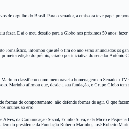
s de orgulho do Brasil. Para o senador, a emissora teve papel prepond
uiu fazer. E aí o meu desafio para a Globo nos próximos 50 anos: faze
o Jornalístico, informou que até o fim do ano serão anunciados os gan
 primeira edição do prêmio, criado por iniciativa do senador Antônio 
rto Marinho classificou como memorável a homenagem do Senado à TV G
o voto. Marinho afirmou que, desde a sua fundação, o Grupo Globo tem 
nde formas de comportamento, não defende formas de agir. O que faze
os imunes ao erro.
ique Alves; da Comunicação Social, Edinho Silva; e da Micro e Peque
além do presidente da Fundação Roberto Marinho, José Roberto Mari