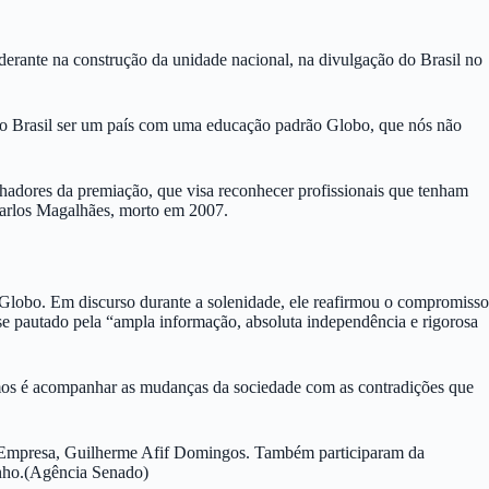
erante na construção da unidade nacional, na divulgação do Brasil no
r o Brasil ser um país com uma educação padrão Globo, que nós não
hadores da premiação, que visa reconhecer profissionais que tenham
Carlos Magalhães, morto em 2007.
lobo. Em discurso durante a solenidade, ele reafirmou o compromisso
se pautado pela “ampla informação, absoluta independência e rigorosa
mos é acompanhar as mudanças da sociedade com as contradições que
na Empresa, Guilherme Afif Domingos. Também participaram da
nho.(Agência Senado)