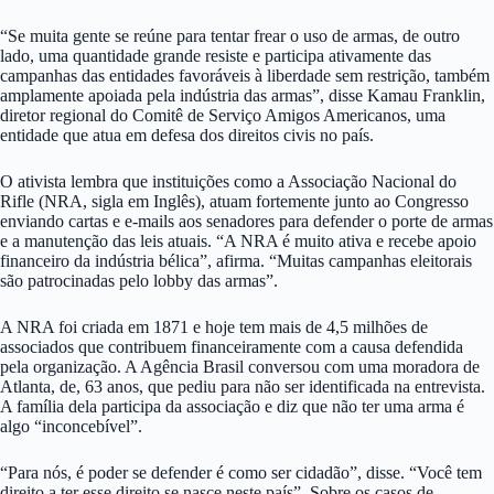
“Se muita gente se reúne para tentar frear o uso de armas, de outro
lado, uma quantidade grande resiste e participa ativamente das
campanhas das entidades favoráveis à liberdade sem restrição, também
amplamente apoiada pela indústria das armas”, disse Kamau Franklin,
diretor regional do Comitê de Serviço Amigos Americanos, uma
entidade que atua em defesa dos direitos civis no país.
O ativista lembra que instituições como a Associação Nacional do
Rifle (NRA, sigla em Inglês), atuam fortemente junto ao Congresso
enviando cartas e e-mails aos senadores para defender o porte de armas
e a manutenção das leis atuais. “A NRA é muito ativa e recebe apoio
financeiro da indústria bélica”, afirma. “Muitas campanhas eleitorais
são patrocinadas pelo lobby das armas”.
A NRA foi criada em 1871 e hoje tem mais de 4,5 milhões de
associados que contribuem financeiramente com a causa defendida
pela organização. A Agência Brasil conversou com uma moradora de
Atlanta, de, 63 anos, que pediu para não ser identificada na entrevista.
A família dela participa da associação e diz que não ter uma arma é
algo “inconcebível”.
“Para nós, é poder se defender é como ser cidadão”, disse. “Você tem
direito a ter esse direito se nasce neste país”. Sobre os casos de