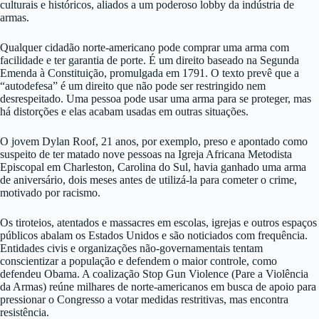
culturais e históricos, aliados a um poderoso lobby da indústria de
armas.
Qualquer cidadão norte-americano pode comprar uma arma com
facilidade e ter garantia de porte. É um direito baseado na Segunda
Emenda à Constituição, promulgada em 1791. O texto prevê que a
“autodefesa” é um direito que não pode ser restringido nem
desrespeitado. Uma pessoa pode usar uma arma para se proteger, mas
há distorções e elas acabam usadas em outras situações.
O jovem Dylan Roof, 21 anos, por exemplo, preso e apontado como
suspeito de ter matado nove pessoas na Igreja Africana Metodista
Episcopal em Charleston, Carolina do Sul, havia ganhado uma arma
de aniversário, dois meses antes de utilizá-la para cometer o crime,
motivado por racismo.
Os tiroteios, atentados e massacres em escolas, igrejas e outros espaços
públicos abalam os Estados Unidos e são noticiados com frequência.
Entidades civis e organizações não-governamentais tentam
conscientizar a população e defendem o maior controle, como
defendeu Obama. A coalização Stop Gun Violence (Pare a Violência
da Armas) reúne milhares de norte-americanos em busca de apoio para
pressionar o Congresso a votar medidas restritivas, mas encontra
resistência.