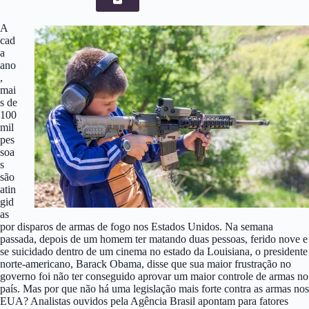
A
cad
a
ano
,
mai
s de
100
mil
pes
soa
s
são
atin
gid
as
por disparos de armas de fogo nos Estados Unidos. Na semana
passada, depois de um homem ter matando duas pessoas, ferido nove e
se suicidado dentro de um cinema no estado da Louisiana, o presidente
norte-americano, Barack Obama, disse que sua maior frustração no
governo foi não ter conseguido aprovar um maior controle de armas no
país. Mas por que não há uma legislação mais forte contra as armas nos
EUA? Analistas ouvidos pela Agência Brasil apontam para fatores