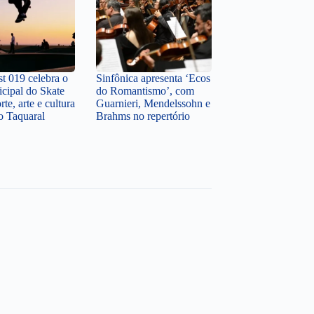
st 019 celebra o
Sinfônica apresenta ‘Ecos
cipal do Skate
do Romantismo’, com
te, arte e cultura
Guarnieri, Mendelssohn e
o Taquaral
Brahms no repertório