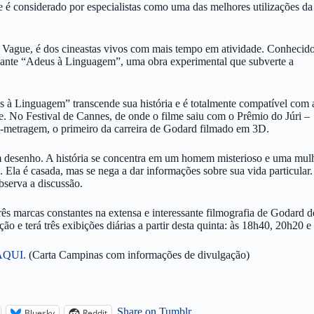
e é considerado por especialistas como uma das melhores utilizações da
Vague, é dos cineastas vivos com mais tempo em atividade. Conhecid
trigante “Adeus à Linguagem”, uma obra experimental que subverte a
 à Linguagem” transcende sua história e é totalmente compatível com 
e. No Festival de Cannes, de onde o filme saiu com o Prêmio do Júri –
-metragem, o primeiro da carreira de Godard filmado em 3D.
m desenho. A história se concentra em um homem misterioso e uma mul
la é casada, mas se nega a dar informações sobre sua vida particular.
bserva a discussão.
 três marcas constantes na extensa e interessante filmografia de Godar
o e terá três exibições diárias a partir desta quinta: às 18h40, 20h20 e
AQUI.
(Carta Campinas com informações de divulgação)
Share on Tumblr
Bluesky
Reddit