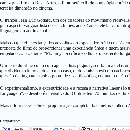
cartaz pelo Projeto Belas Artes, o filme será exibido com cópia em 3D 
terceira dimensão no cinema.
O francês Jean-Luc Godard, um dos criadores do movimento Nouvelle 
pelo aspecto vanguardista de seus filmes, aos 82 anos, ele lança o in
linguagem do audiovisual.
Mais do que objetos lançados aos olhos do espectador, o 3D em “Adeus
proposta do filme de proporcionar uma experiência única a quem assist
empatado com o drama “Mommy”, a crítica exaltou a ousadia do longa
O roteiro do filme conta com apenas duas páginas, sendo uma delas u
que dividem a intimidade em uma casa, onde também está um cachorro. E
questão da linguagem sob o ponto de vista filosófico, enquanto o cão o
O experimentalismo, a excentricidade e a recusa à narrativa linear são
Linguagem”, o desafio é intensificado. O filme tem 70 minutos de duraçã
Mais informações sobre a programação completa do Cineflix Galleria
Compartilhe:
Post
Print
Email
Telegram
Threads
WhatsApp