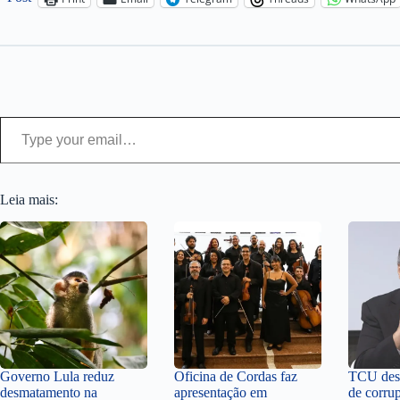
Type your email…
Leia mais:
Governo Lula reduz
Oficina de Cordas faz
TCU desc
desmatamento na
apresentação em
de corru