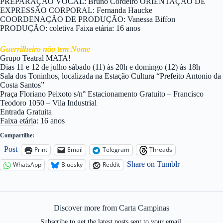
PREPARAÇÃO VOCAL: Bruno Cordeiro ORIENTAÇÃO DE
EXPRESSÃO CORPORAL: Fernanda Haucke
COORDENAÇÃO DE PRODUÇÃO: Vanessa Biffon
PRODUÇÃO: coletiva Faixa etária: 16 anos
Guerrilheiro não tem Nome
Grupo Teatral MATA!
Dias 11 e 12 de julho sábado (11) às 20h e domingo (12) às 18h
Sala dos Toninhos, localizada na Estação Cultura “Prefeito Antonio da
Costa Santos”
Praça Floriano Peixoto s/n° Estacionamento Gratuito – Francisco
Teodoro 1050 – Vila Industrial
Entrada Gratuita
Faixa etária: 16 anos
Compartilhe:
Post
Print
Email
Telegram
Threads
Share on Tumblr
WhatsApp
Bluesky
Reddit
Discover more from Carta Campinas
Subscribe to get the latest posts sent to your email.