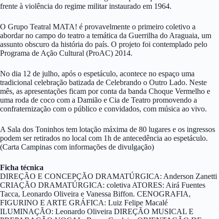
frente à violência do regime militar instaurado em 1964.
O Grupo Teatral MATA! é provavelmente o primeiro coletivo a
abordar no campo do teatro a temática da Guerrilha do Araguaia, um
assunto obscuro da história do país. O projeto foi contemplado pelo
Programa de Ação Cultural (ProAC) 2014.
No dia 12 de julho, após o espetáculo, acontece no espaço uma
tradicional celebração batizada de Celebrando o Outro Lado.
Neste
mês, as apresentações ficam por conta da banda Choque Vermelho e
uma roda de coco com a Damião e Cia de Teatro promovendo a
confraternização com o público e convidados, com música ao vivo.
A Sala dos Toninhos tem lotação máxima de 80 lugares e os ingressos
podem ser retirados no local com 1h de antecedência ao espetáculo.
(Carta Campinas com informações de divulgação)
Ficha técnica
DIREÇÃO E CONCEPÇÃO DRAMATÚRGICA: Anderson Zanetti
CRIAÇÃO DRAMATÚRGICA: coletiva ATORES: Airá Fuentes
Tacca, Leonardo Oliveira e Vanessa Biffon. CENOGRAFIA,
FIGURINO E ARTE GRÁFICA: Luiz Felipe Macalé
ILUMINAÇÃO: Leonardo Oliveira DIREÇÃO MUSICAL E