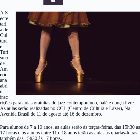
A S
ecre
tari
a de
Cul
tura
e
Turi
smo
de
Am
eric
ana
abri
u
insc
rições para aulas gratuitas de jazz contemporâneo, balé e dança livre.
As aulas serão realizadas no CCL (Centro de Cultura e Lazer), Na
Avenida Brasil de 11 de agosto até 16 de dezembro.
Para alunos de 7 a 10 anos, as aulas serão às terças-feiras, das 15h30 às
17 horas e os alunos entre 11 e 18 anos terão as aulas às quartas-feiras,
também das 15h30 às 17 horas.