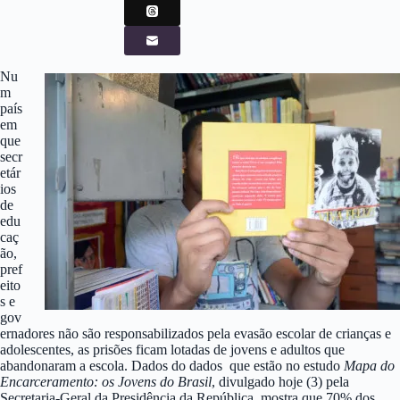
Nu
m
país
em
que
secr
etár
ios
de
edu
caç
ão,
pref
eito
s e
gov
ernadores não são responsabilizados pela evasão escolar de crianças e
adolescentes, as prisões ficam lotadas de jovens e adultos que
abandonaram a escola. Dados do dados que estão no estudo
Mapa do
Encarceramento: os Jovens do Brasil
, divulgado hoje (3) pela
Secretaria-Geral da Presidência da República, mostra que 70% dos