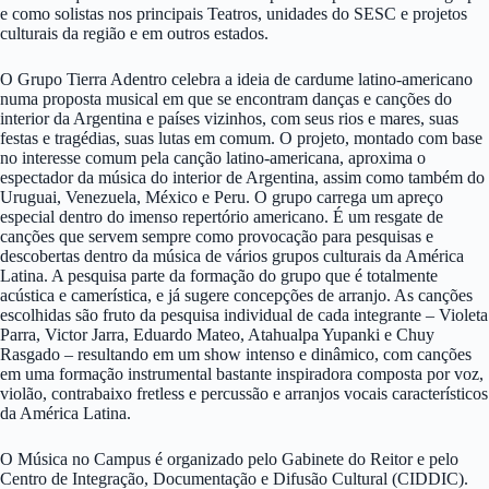
e como solistas nos principais Teatros, unidades do SESC e projetos
culturais da região e em outros estados.
O Grupo Tierra Adentro celebra a ideia de cardume latino-americano
numa proposta musical em que se encontram danças e canções do
interior da Argentina e países vizinhos, com seus rios e mares, suas
festas e tragédias, suas lutas em comum. O projeto, montado com base
no interesse comum pela canção latino-americana, aproxima o
espectador da música do interior de Argentina, assim como também do
Uruguai, Venezuela, México e Peru. O grupo carrega um apreço
especial dentro do imenso repertório americano. É um resgate de
canções que servem sempre como provocação para pesquisas e
descobertas dentro da música de vários grupos culturais da América
Latina. A pesquisa parte da formação do grupo que é totalmente
acústica e camerística, e já sugere concepções de arranjo. As canções
escolhidas são fruto da pesquisa individual de cada integrante – Violeta
Parra, Victor Jarra, Eduardo Mateo, Atahualpa Yupanki e Chuy
Rasgado – resultando em um show intenso e dinâmico, com canções
em uma formação instrumental bastante inspiradora composta por voz,
violão, contrabaixo fretless e percussão e arranjos vocais característicos
da América Latina.
O Música no Campus é organizado pelo Gabinete do Reitor e pelo
Centro de Integração, Documentação e Difusão Cultural (CIDDIC).